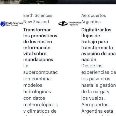
Earth Sciences
Aeropuertos
New Zealand
Argentina
Transformar
Digitalizar los
los pronósticos
flujos de
de los ríos en
trabajo para
información
transformar la
vital sobre
aviación de una
inundaciones
nación
La
Desde las
supercomputac
experiencias de
ión combina
los pasajeros
modelos
hasta la gestión
hidrológicos
de la carga y
con datos
los vuelos,
meteorológicos
Aeropuertos
y climáticos de
Argentina está