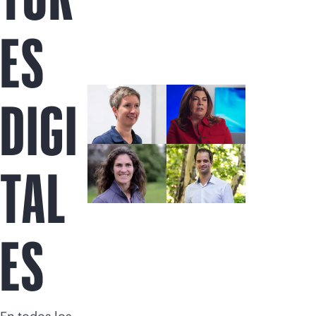
Comprar ahora
ES
DIGI
TAL
ES