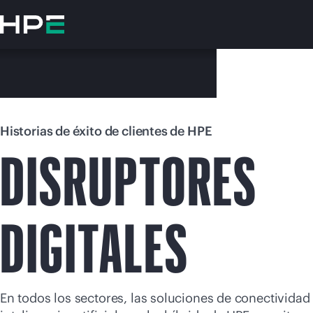
Saltar
al
contenido
principal
Historias de éxito de clientes de HPE
DISRUPTORES
En e
DIGITALES
Dirígete a la tiend
En todos los sectores, las soluciones de conectividad 