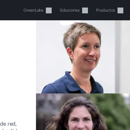
GreenLake
Soluciones
Productos
stos momentos, tu cesta está 
a de HPE para encontrar lo que buscas, configurarlo y
Comprar ahora
de red,