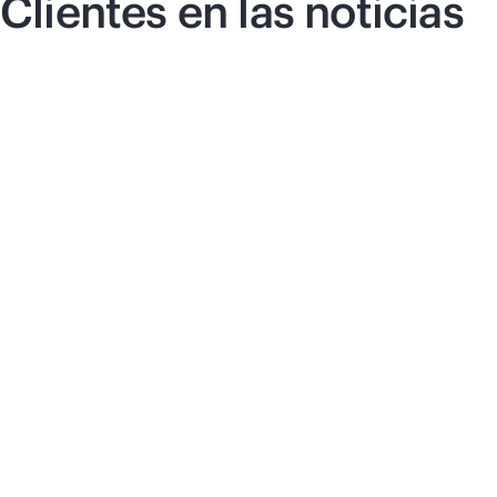
Clientes en las noticias
Comunicado de prensa
|
17 de junio de 2026
Co
Vultr selecciona a HPE
S
y NVIDIA para la
H
infraestructura de IA
l