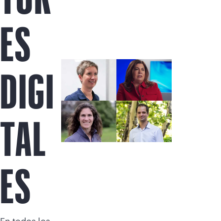
Comprar ahora
ES
DIGI
TAL
ES