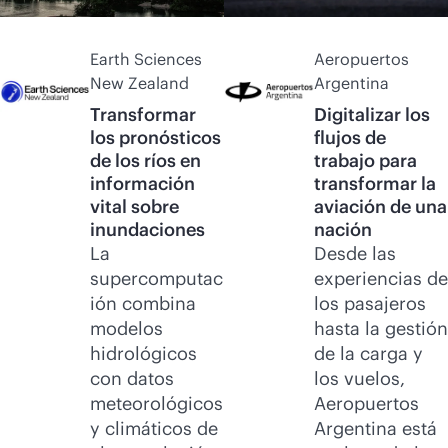
Earth Sciences
Aeropuertos
New Zealand
Argentina
Transformar
Digitalizar los
los pronósticos
flujos de
de los ríos en
trabajo para
información
transformar la
vital sobre
aviación de una
inundaciones
nación
La
Desde las
supercomputac
experiencias de
ión combina
los pasajeros
modelos
hasta la gestión
hidrológicos
de la carga y
con datos
los vuelos,
meteorológicos
Aeropuertos
y climáticos de
Argentina está