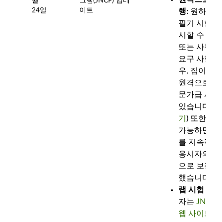
월
그램(JNCP) 업데
24일
이트
행:
원하는 
필기 시험을
시할 수 있습
또는 사무실
요구 사항을
우, 집이나
원격으로 중급
문가급 시험
있습니다. (
기
) 또한 Pea
가능하면 자
를 지속적으
응시자의 안
으로 보장하
했습니다.
랩 시험 가능
자는
JNCP
웹 사이트
를