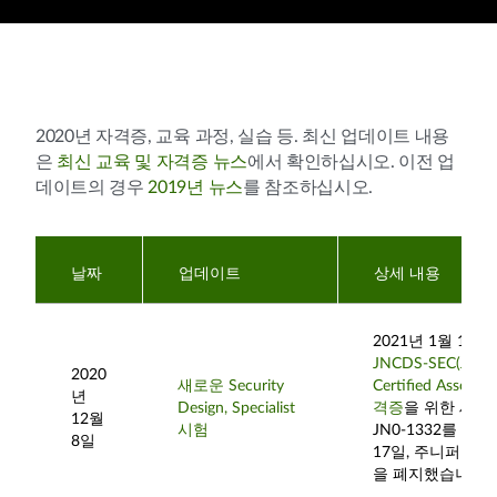
2020년 자격증, 교육 과정, 실습 등. 최신 업데이트 내용
은
최신 교육 및 자격증 뉴스
에서 확인하십시오. 이전 업
데이트의 경우
2019년 뉴스
를 참조하십시오.
날짜
업데이트
상세 내용
2021년 1월 18
JNCDS-SEC(Junip
2020
새로운 Security
Certified Associat
년
Design, Specialist
격증
을 위한 새로
12월
시험
JN0-1332를 출
8일
17일, 주니퍼는 JN
을 폐지했습니다.