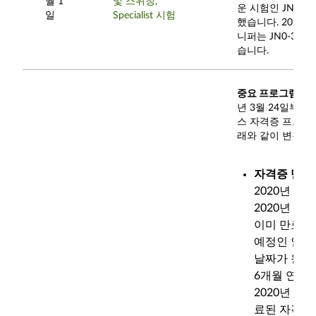
월 1
및 스위칭,
운 시험인 JN0-3
일
Specialist 시험
했습니다. 2020년 
니퍼는 JN0-361
습니다.
중요 프로그램 업
년 3월 24일부터
스 자격증 프로그램
래와 같이 변경되
자격증 만료 
2020년 3월
2020년 9월
이미 만료되
예정인 인증
날짜가 원래
6개월 연장
2020년 3월
료된 자격증