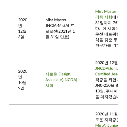
Mist Master
는
JN
격증 시험
에 대해 
2020
Mist Master
31일까지 75% 
년
JNCIA-MistAI 프
다. 이 시험은 Mis
12월
로모션(2021년 1
무선 네트워킹에 
3일
월 31일 만료)
식을 갖춘 무선 L
전문가를 위한 것
2020년 12월 14
JNCDA(Juniper N
2020
새로운 Design,
Certified Associat
년
Associate(JNCDA)
격증을 위한 새로
10월
시험
JN0-250을 출시
9일
13일, 주니퍼는 JN
을 폐지했습니다.
2020년 11월 16
로운 자격증인
JN
MistAI(Juniper N