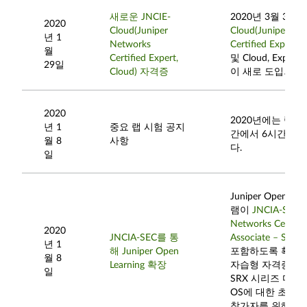
새로운 JNCIE-
2020년 3월 30일
2020
Cloud(Juniper
Cloud(Juniper Ne
년 1
Networks
Certified Expert, 
월
Certified Expert,
및 Cloud, Expert
29일
Cloud) 자격증
이 새로 도입되었
2020
2020년에는 랩 
년 1
중요 랩 시험 공지
간에서 6시간으로
월 8
사항
다.
일
Juniper Open Le
램이
JNCIA-SEC(J
Networks Certific
2020
JNCIA-SEC를 통
Associate – Securi
년 1
해 Juniper Open
포함하도록 확장되
월 8
Learning 확장
자습형 자격증 준
일
SRX 시리즈 디바이
OS에 대한 초중급
참가자를 위해 설