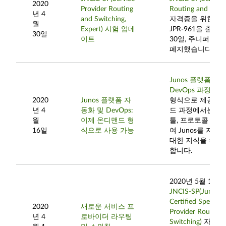
2020
Provider Routing
Routing and Switc
년 4
and Switching,
자격증을 위한 새
월
Expert) 시험 업데
JPR-961을 출시
30일
이트
30일, 주니퍼는 JP
폐지했습니다.
Junos 플랫폼 자
DevOps 과정
이 
2020
Junos 플랫폼 자
형식으로 제공됩니
년 4
동화 및 DevOps:
드 과정에서는 De
월
이제 온디맨드 형
툴, 프로토콜 및 
16일
식으로 사용 가능
여 Junos를 자
대한 지식을 수강
합니다.
2020년 5월 11
JNCIS-SP(Juniper
Certified Specialis
2020
새로운 서비스 프
Provider Routing 
년 4
로바이더 라우팅
Switching)
자격증