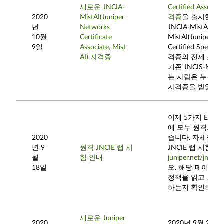
새로운 JNCIA-
Certified Associat
2020
MistAI(Juniper
격증
을 출시했습니
년
Networks
JNCIA-MistAI가 J
10월
Certificate
MistAI(Juniper N
9일
Associate, Mist
Certified Speciali
AI) 자격증
격증의 전제 조건
기존 JNCIS-Mis
는 사람은 누구나 JN
자격증을 받았습니
이제 5가지 Exper
에 모두 원격으로 
2020
습니다. 자세한 
년 9
원격 JNCIE 랩 시
JNCIE 랩 시험
월
험 안내
juniper.net/jncie
를
18일
오. 해당 페이지의
정책을 읽고 요구
하는지 확인하십시
새로운 Juniper
2020
2020년 9월 28일