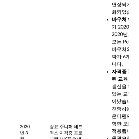
연장되기 전
화되었습니다
바우처 연장:
가 2020년 
2020년 6월
모든 Pearso
바우처의 경우
짜가 6개월
니다.
자격증 갱신
된 교육 과정
갱신을 위해
있는 교육 과
어났습니다.
진행하는 온
온디맨드 교
함한 모든 
2020
중요 주니퍼 네트
적용됩니다.
년 3
웍스 자격증 프로
원격으로 필