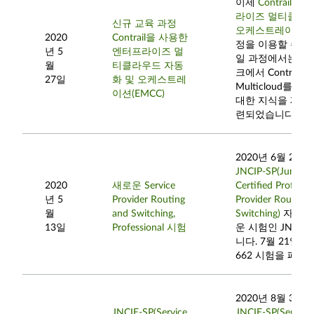
이제
Contrail
라이즈 멀티클라우
신규 교육 과정
오케스트레이션(EM
2020
Contrail을 사용한
정을 이용할 수 있
년 5
엔터프라이즈 멀
일 과정에서는 클
월
티클라우드 자동
크에서 Contrail Ent
27일
화 및 오케스트레
Multicloud를
이션(EMCC)
대한 지식을 제공
련되었습니다.
2020년 6월 22
JNCIP-SP(Juniper
2020
새로운 Service
Certified Professi
년 5
Provider Routing
Provider Routing 
월
and Switching,
Switching)
자격증
13일
Professional 시험
운 시험인 JN0-6
니다. 7월 21일, 
662 시험을 폐지
2020년 8월 31
JNCIE-SP(Service
JNCIE-SP(Service 