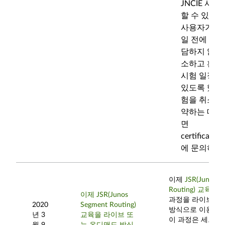
JNCIE 시
할 수 있었
사용자가 시험
일 전에 추가
담하지 않고,
소하고 환불
시험 일정을
있도록 했습니
험을 취소하
약하는 데 
면
certificatio
에 문의하십
이제
JSR(Junos S
Routing) 교육 
이제 JSR(Junos
과정을 라이브 또
2020
Segment Routing)
방식으로 이용할 
년 3
교육을 라이브 또
이 과정은 세그먼