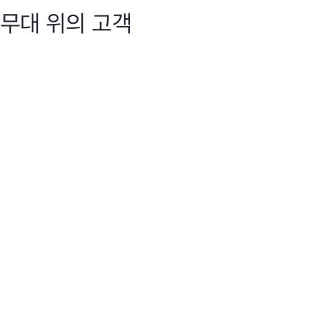
무대 위의 고객
Discover 2025
Dis
지능형 네트워크
지
HPE Aruba Networking은 AI 기반 자동화, 원활한 관리, 안
Hen
전한 연결로 해리 리드 국제공항, 7-Eleven, Nobu Hotels 등
Chi
의 고객을 지원합니다.
AI
라를