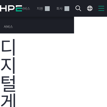
주
요
제품
서비스
지원
회사
콘
텐
츠
HPE 고객 성공
서비스
로
사례
건
디
너
뛰
기
지
현재 장바구니가 비어있습니다
털
HPE Store에서 검색하고 구성한 다음 주문하십시오.
지금 구매하기
게