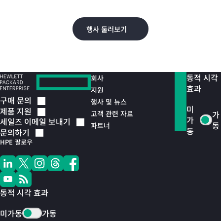
오.
행사 둘러보기
동적 시각
회사
효과
지원
구매
문의
행사 및 뉴스
미
제품
지원
고객 관련 자료
가
가
세일즈 이메일
보내기
동
파트너
동
문의하기
HPE 팔로우
동적 시각 효과
미가동
가동