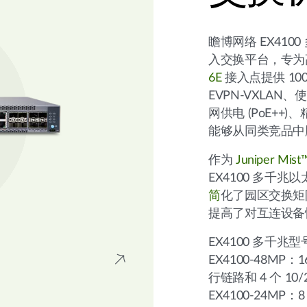
瞻博网络 EX41
入交换平台，专为
6E
接入点提供 100
EVPN-VXLAN、
网供电 (PoE+
能够从同类竞品中
作为
Juniper Mist
EX4100 多千
简
化了园区交换矩
提高了对互连设备
EX4100 多千兆
EX4100-48MP：16
行链路和 4 个 10
EX4100-24MP：8 