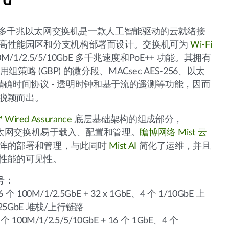
00 多千兆以太网交换机是一款人工智能驱动的云就绪接
高性能园区和分支机构部署而设计。交换机可为
Wi-Fi
M/1/2.5/5/10GbE 多千兆速度和PoE++ 功能。其拥有
使用组策略 (GBP) 的微分段、MACsec AES-256、以太
+)、精确时间协议 - 透明时钟和基于流的遥测等功能，因而
脱颖而出。
™ Wired Assurance
底层基础架构的组成部分，
兆以太网交换机易于载入、配置和管理。
瞻博网络 Mist 云
阵的部署和管理，与此同时
Mist AI
简化了运维，并且
性能的可见性。
型号：
 个 100M/1/2.5GbE + 32 x 1GbE、4 个 1/10GbE 上
/25GbE 堆栈/上行链路
个 100M/1/2.5/5/10GbE + 16 个 1GbE、4 个