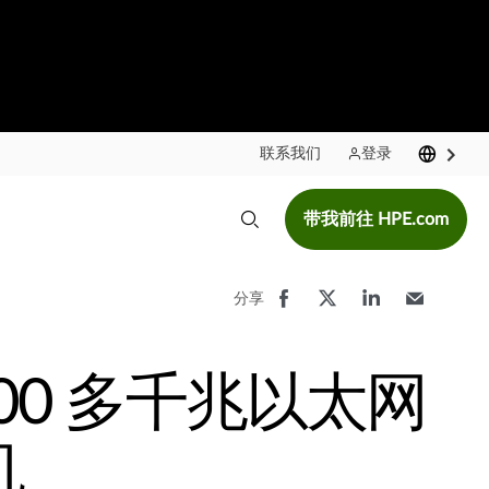
联系我们
登录
带我前往 HPE.com
分享
100 多千兆以太网
机