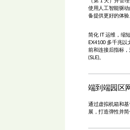
（第 1 天）并管理
使用人工智能驱动
备提供更好的体验
简化 IT 运维，
EX4100 多千
前和连接后指标，
(SLE)。
端到端园区
通过虚拟机箱和
展，打造弹性并简