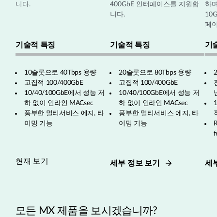
니다.
400GbE 인터페이스를 지원합
하며
니다.
10G
페이
기술적 특징
기술적 특징
기
10슬롯으로 40Tbps 용량
20슬롯으로 80Tbps 용량
고집적 100/400GbE
고집적 100/400GbE
10/40/100GbE에서 성능 저
10/40/100GbE에서 성능 저
하 없이 인라인 MACsec
하 없이 인라인 MACsec
풍부한 멀티서비스 에지, 타
풍부한 멀티서비스 에지, 타
이밍 기능
이밍 기능
R
f
현재 보기
세부 정보 보기
세
모든 MX 제품을 보시겠습니까?