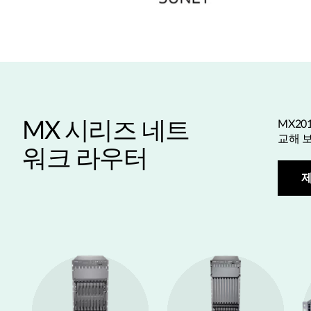
MX 시리즈 네트
MX20
교해 
워크 라우터