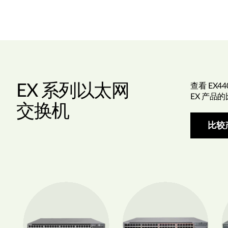
EX 系列以太网
查看 EX4
EX 产品
交换机
比较