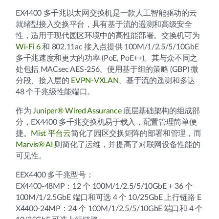
EX4400 多千兆以太网交换机是一款人工智能驱动的云
就绪型接入交换平台，具有基于流的遥测和高级安全
性，适用于现代园区环境中的高性能部署。交换机可为
Wi-Fi 6
和 802.11ac 接入点提供 100M/1/2.5/5/10GbE
多千兆速度和更大的功率 (PoE, PoE++)。其与众不同之
处包括 MACsec AES-256、使用基于组的策略 (GBP) 微
分段、接入层的
EVPN-VXLAN
、基于流的遥测和多达
48 个千兆级性能端口。
作为
Juniper® Wired Assurance
底层基础架构的组成部
分，EX4400 多千兆交换机易于载入，配置管理简单便
捷。
Mist 平台云
简化了园区交换矩阵的部署和管理，而
Marvis® AI
则简化了运维，并提高了对联网设备性能的
可见性。
EEX4400 多千兆型号：
EX4400-48MP：12 个 100M/1/2.5/5/10GbE + 36 个
100M/1/2.5GbE 端口和可选 4 个 10/25GbE 上行链路 E
X4400-24MP：24 个 100M/1/2.5/5/10GbE 端口和 4 个