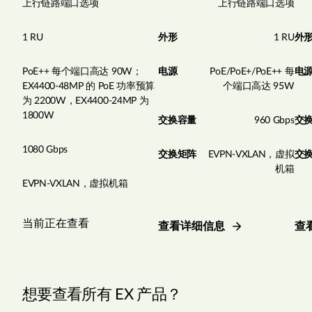
上行链路端口选项
上行链路端口选项
1 RU
外形
1 RU
外
PoE++ 每个端口高达 90W；
电源
PoE/PoE+/PoE++ 每
电
EX4400-48MP 的 PoE 功率预算
个端口高达 95W
为 2200W，EX4400-24MP 为
1800W
交换容量
960 Gbps
交
1080 Gbps
交换矩阵
EVPN-VXLAN，虚拟
交
机箱
EVPN-VXLAN，虚拟机箱
当前正在查看
查看详细信息
查
想要查看所有 EX 产品？