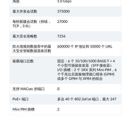
海拔
1.0 Gbps
最大并发会话数
375000
每秒新建会话数（持续，
27000
TCP，3 向）
最大安全策略数
7256
防火墙规则数据库中的最
600000 个 IP 地址和 50000 个 URL
大安全智能数据源条目数
板载端口总数
固定：6 个 10/100/1000 BASE-T + 4
个小型可插拔收发器（SFP 接收器）
I/O 插槽：2 个 SRX 系列 Mini-PIM，6
个千兆位后面板物理接口模块 (GPIM)
或多个 GPIM 与 XPIM 的组合
支持 MACsec 的端口
0
PoE+ 端口
多达 40 个 802.3af/at 端口，最大 247
Mini PIM 插槽
2