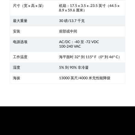
尺寸（宽 x 高 x 深）
机箱：17.5 x 3.5 x .23.5 英寸（44.5 x
8.9 x 59.6 厘米）
最大重量
30 磅/13.7 千克
安装
前部或中间
电源选项
AC/DC：-40 至 -72 VDC
100-240 VAC
工作温度
海平面时 32° 到 115° F（0° 到 46° C）
湿度
5% 到 90% 非冷凝
海拔
13000 英尺/4000 米无性能降级