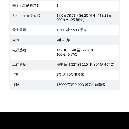
每个机架的机箱数
1
尺寸（宽 x 高 x 深）
19.0 x 78.75 x 36.20 英寸（48.26 x
200 x 91.95 厘米）
最大重量
1,500 磅 / 680 千克
安装
四柱机架
电源选项
AC/DC：-40 至 -72 VDC
100-240 VAC
工作温度
海平面时 32° 到 115° F（0° 到 46° C）
湿度
5% 到 90% 非冷凝
海拔
13000 英尺/4000 米无性能降级