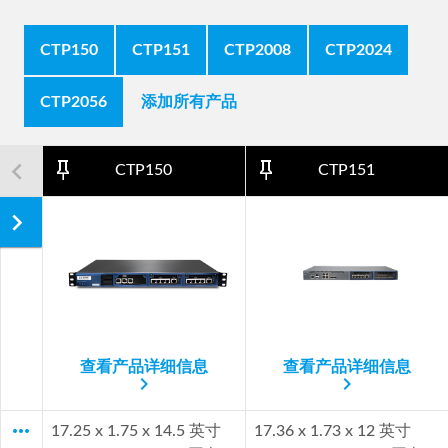
CTP150
CTP151
CTP2008
CTP2024
CTP2056
添加所有产品
navigate_next
navigate_before
pin_outline
pin_outline
CTP150
CTP151
navigate_next
查看产品详细信息
查看产品详细信息
navigate_next
navigate_next
more_horiz
17.25 x 1.75 x 14.5 英寸
17.36 x 1.73 x 12 英寸