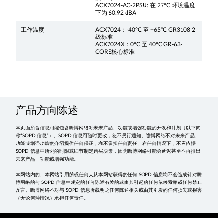
ACX7024-AC-2PSU: 在 27°C 环境温度
下为 60.92 dBA
工作温度
ACX7024：-40°C 至 +65°C GR3108 2
级标准
ACX7024X：0°C 至 40°C GR-63-
CORE核心标准
产品方向陈述
本页面所含信息可能包含瞻博网络对未来产品、功能或增强功能的开发和计划（以下简
称“SOPD 信息”）。SOPD 信息可随时更改，恕不另行通知。瞻博网络不对未来产品、
功能或增强功能的介绍提供任何保证，亦不承担任何责任。在任何情况下，不应依据
SOPD 信息中所列的时限或细节制定购买决策，因为瞻博网络可能会延迟甚至不再推出
未来产品、功能或增强功能。
本网站内的、本网站引用的或任何人从本网站获得的任何 SOPD 信息均不会造成针对瞻
博网络的与 SOPD 信息中规定的任何陈述有关的或由其引起的任何依赖索赔或任何禁止
反言。瞻博网络不对与 SOPD 信息所载明之任何陈述相关或由其引发的任何损失或损害
（无论何种情况）承担任何责任。