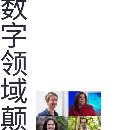
数
字
您的购物车目前是空的
前往 HPE 商店浏览、配置和订购。
领
立即购买
域
颠