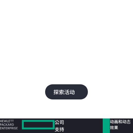
Discover 2025
Dis
智能网络
智
HPE Aruba Networking 通过为哈里里德国
了解
际机场、7-Eleven 和 Nobu Hotels 等客户提
和 
供 AI 驱动型自动化、无缝管理和安全连接，
等
为其发展加油助力。
云
成
探索活动
公司
动画和动态
效果
支持