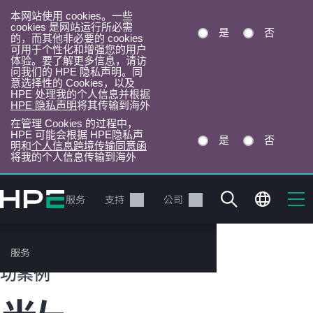
本网站使用 cookies。一些
cookies 是网站运行所必需
是
否
的，而其他非必要的 cookies
可用于个性化和增强您的用户
体验。要了解更多信息，请访
问我们的 HPE 隐私声明。同
意选择性的 Cookies，以及
HPE 处理我的个人信息并根据
HPE 隐私声明
将其传输到海外
在管理 Cookies 的过程中，
HPE 可能会根据 HPE隐私声
是
否
明和
个人信息跨境传输同意函
将我的个人信息传输到海外
跳
转
产品
服务
支持
公司
到
主
目
HPE 客户成
服务
录
功案例