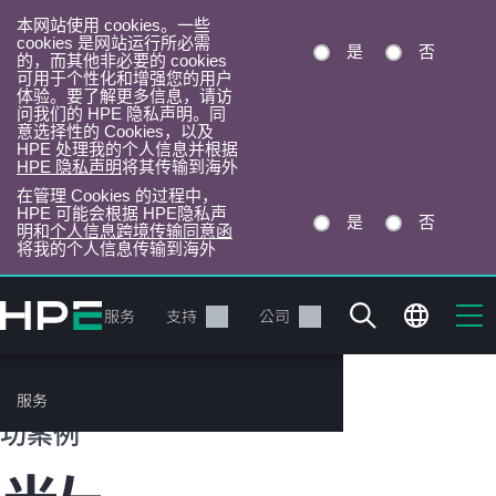
本网站使用 cookies。一些
cookies 是网站运行所必需
是
否
的，而其他非必要的 cookies
可用于个性化和增强您的用户
体验。要了解更多信息，请访
问我们的 HPE 隐私声明。同
意选择性的 Cookies，以及
HPE 处理我的个人信息并根据
HPE 隐私声明
将其传输到海外
在管理 Cookies 的过程中，
HPE 可能会根据 HPE隐私声
是
否
明和
个人信息跨境传输同意函
将我的个人信息传输到海外
跳
转
产品
服务
支持
公司
到
主
目
HPE 客户成
服务
录
功案例