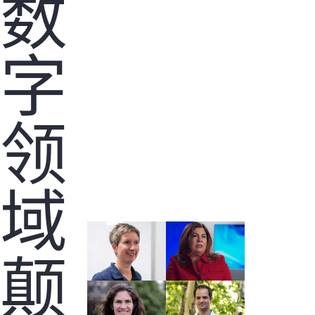
数
字
您的购物车目前是空的
前往 HPE 商店浏览、配置和订购。
领
立即购买
域
颠