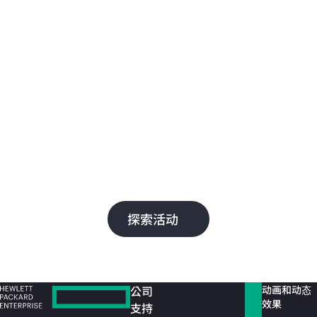
Discover 2025
Dis
智能网络
智
HPE Aruba Networking 通过为哈里里德国
了解
际机场、7-Eleven 和 Nobu Hotels 等客户提
和 
供 AI 驱动型自动化、无缝管理和安全连接，
等
为其发展加油助力。
云
成
探索活动
公司
动画和动态
效果
支持