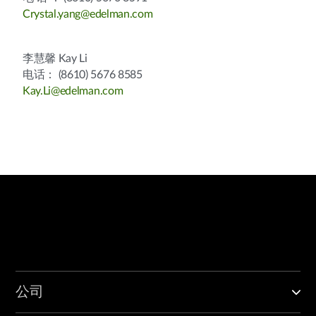
Crystal.yang@edelman.com
李慧馨 Kay Li
电话： (8610) 5676 8585
Kay.Li@edelman.com
公司