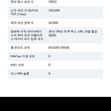
최대 동시 세션 수
500만
신규 세션 수/초(지속,
250,000
TCP, 3-way)
최대 보안 정책 수
60,000
방화벽 규칙 데이터베이
최대 1백만 개 IP 주소, URL 개별 할당
스의 최대 보안 인텔리전
(용량)
스 데이터 피드 입력 개수
총 온보드 포트
8x1GbE/10GbE
MACsec 지원 포트
0
PoE+ 포트
0
미니 PIM 슬롯
0