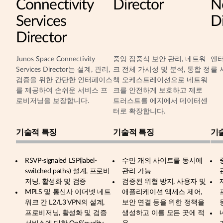
Connectivity
Director
N
Services
D
Director
Junos Space Connectivity
중앙 집중식 보안 관리, 네트워
엔
Services Director는 설계, 관리,
크 전체 가시성 및 분석, 통합 정
를 
검증을 위한 간단한 인터페이스
책 오케스트레이션으로 네트워
를 제공하여 손쉬운 서비스 프
크를 안전하게 보호하고 제로
로비저닝을 보장합니다.
트러스트를 에지에서 데이터센
터로 확장합니다.
기술적 특징
기술적 특징
기
RSVP-signaled LSP(label-
수만 개의 사이트를 동시에
switched paths) 설계, 프로비
관리 가능
저닝, 활성화 및 검증
검증된 위협 방지, 사용자 및
MPLS 및 통신사 이더넷 네트
애플리케이션 액세스 제어,
워크 간 L2/L3 VPN의 설계,
보안 연결 등을 위한 정책을
프로비저닝, 활성화 및 검증
생성하고 이를 모든 곳에 적