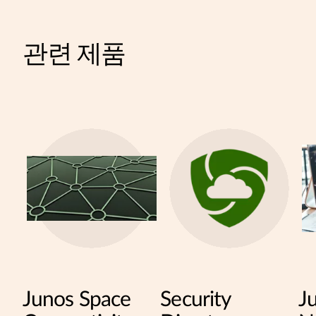
관련 제품
Junos Space
Security
J