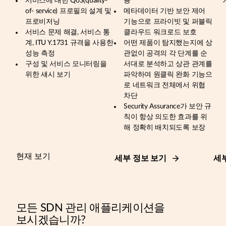
서비스에 대한 QoS(quality-
용
of- service) 프로필의 설계 및
메타데이터 기반 보안 제어
프로비저닝
기능으로 프라이빗 및 퍼블릭
서비스 문제 해결, 서비스 통
클라우드 워크로드 보호
계, ITU Y.1731 규격을 사용한
어떤 제품이 탐지했는지에 상
성능 측정
관없이 공격의 각 단계를 순
구성 및 서비스 모니터링을
서대로 분석하고 상관 관계를
위한 섀시 보기
파악하여 원클릭 완화 기능으
로 네트워크 전체에서 위협
차단
Security Assurance가 보안 규
칙이 항상 의도한 효과를 위
해 정확히 배치되도록 보장
현재 보기
세부 정보 보기
세
모든 SDN 관리 애플리케이션을
보시겠습니까?