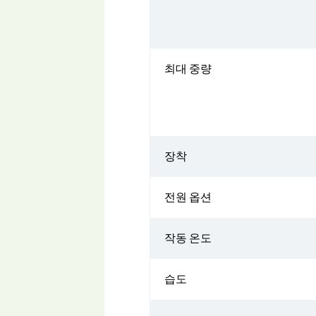
최대 중량
장착
전원 옵션
작동 온도
습도