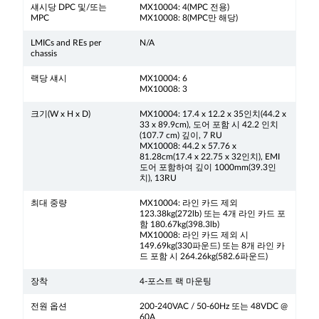
섀시당 DPC 및/또는
MX10004: 4(MPC 전용)
MPC
MX10008: 8(MPC만 해당)
LMICs and REs per
N/A
chassis
랙당 섀시
MX10004: 6
MX10008: 3
크기(W x H x D)
MX10004: 17.4 x 12.2 x 35인치(44.2 x
33 x 89.9cm), 도어 포함 시 42.2 인치
(107.7 cm) 깊이, 7 RU
MX10008: 44.2 x 57.76 x
81.28cm(17.4 x 22.75 x 32인치), EMI
도어 포함하여 깊이 1000mm(39.3인
치), 13RU
최대 중량
MX10004: 라인 카드 제외
123.38kg(272lb) 또는 4개 라인 카드 포
함 180.67kg(398.3lb)
MX10008: 라인 카드 제외 시
149.69kg(330파운드) 또는 8개 라인 카
드 포함 시 264.26kg(582.6파운드)
장착
4-포스트 랙 마운팅
전원 옵션
200-240VAC / 50-60Hz 또는 48VDC @
60A