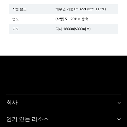
작동 온도
해수면 기준 0°~46°C(32°~115°F)
습도
(작동) 5 ~ 90% 비응축
고도
최대 1800m(6000피트)
회사
인기 있는 리소스