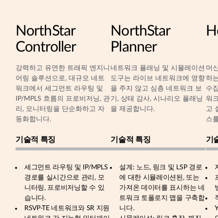
NorthStar
NorthStar
H
Controller
Planner
강력하고 유연한 트래픽 엔지니
네트워크 플래닝 및 시뮬레이션
머신
어링 솔루션으로, 대규모 네트
도구는 라이브 네트워크에 영향
하는
워크에서 세그먼트 라우팅 및
을 주지 않고 심층 네트워크 보
수집
IP/MPLS 흐름의 프로비저닝, 관
기, 상태 감사, 시나리오 플래닝
워크
리, 모니터링을 단순화하고 자
을 제공합니다.
고 
동화합니다.
스를
기술적 특징
기술적 특징
기
세그먼트 라우팅 및 IP/MPLS
설계: 노드, 링크 및 LSP 경로
경로를 실시간으로 관리, 모
에 대한 시뮬레이션된, 또는
니터링, 프로비저닝할 수 있
가져온 데이터를 표시하는 네
습니다.
트워크 토폴로지 맵을 구축합
RSVP-TE 네트워크와 SR 지원
니다.