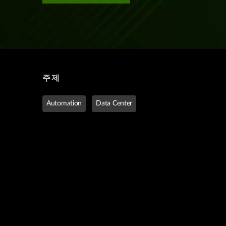
주제
Automation
Data Center