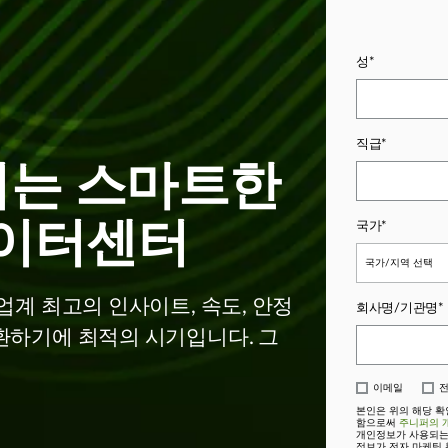
성*
직급*
이는 스마트한
데이터센터
국가*
국가/지역 선택
계 최고의 인사이트, 속도, 안정
회사명/기관명*
환하기에 최적의 시기입니다. 그
이메일
✓
✓
본인은 위의 해당 확
함으로써
주니퍼의 
개인정보가 사용되는
정보가 전자 마케팅 