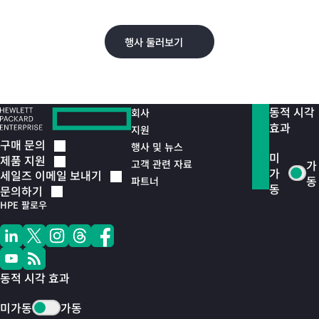
오.
행사 둘러보기
동적 시각
회사
효과
지원
구매
문의
행사 및 뉴스
미
제품
지원
고객 관련 자료
가
가
세일즈 이메일
보내기
동
파트너
동
문의하기
HPE 팔로우
동적 시각 효과
미가동
가동