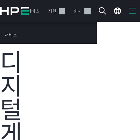
주
요
제품
서비스
지원
회사
콘
텐
츠
HPE 고객 성공
서비스
로
사례
건
디
너
뛰
기
지
현재 장바구니가 비어있습니다
털
HPE Store에서 검색하고 구성한 다음 주문하십시오.
지금 구매하기
게