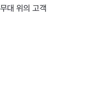
무대 위의 고객
Discover 2025
Dis
지능형 네트워크
지
HPE Aruba Networking은 AI 기반 자동화, 원활한 관리, 안
Hen
전한 연결로 해리 리드 국제공항, 7-Eleven, Nobu Hotels 등
Chi
의 고객을 지원합니다.
AI
라를