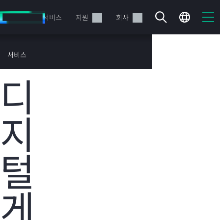
주
요
제품
서비스
지원
회사
콘
텐
츠
HPE 고객 성공
서비스
로
사례
건
디
너
뛰
기
지
현재 장바구니가 비어있습니다
털
HPE Store에서 검색하고 구성한 다음 주문하십시오.
지금 구매하기
게