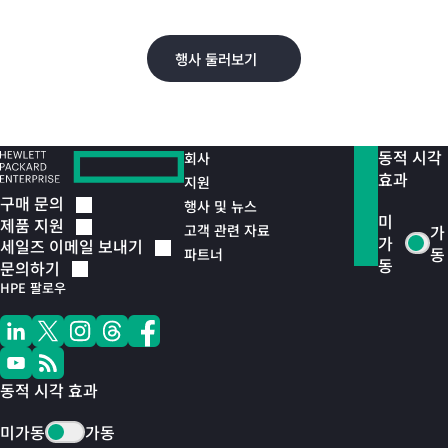
오.
행사 둘러보기
동적 시각
회사
효과
지원
구매
문의
행사 및 뉴스
미
제품
지원
고객 관련 자료
가
가
세일즈 이메일
보내기
동
파트너
동
문의하기
HPE 팔로우
동적 시각 효과
미가동
가동