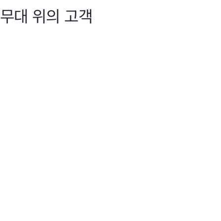
무대 위의 고객
Discover 2025
Dis
지능형 네트워크
지
HPE Aruba Networking은 AI 기반 자동화, 원활한 관리, 안
Hen
전한 연결로 해리 리드 국제공항, 7-Eleven, Nobu Hotels 등
Chi
의 고객을 지원합니다.
AI
라를