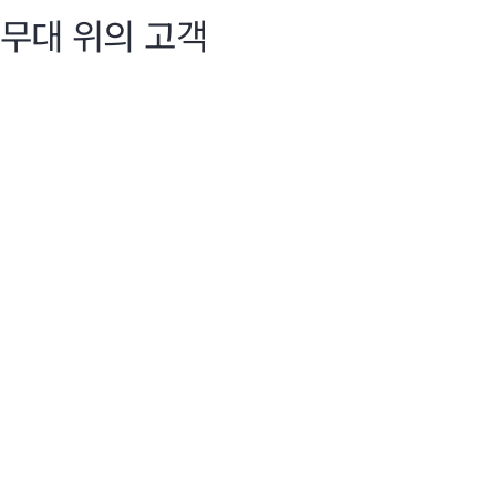
무대 위의 고객
Discover 2025
Dis
지능형 네트워크
지
HPE Aruba Networking은 AI 기반 자동화, 원활한 관리, 안
Hen
전한 연결로 해리 리드 국제공항, 7-Eleven, Nobu Hotels 등
Chi
의 고객을 지원합니다.
AI
라를