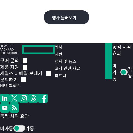
오.
행사 둘러보기
동적 시각
회사
효과
지원
구매
문의
행사 및 뉴스
미
제품
지원
고객 관련 자료
가
가
세일즈 이메일
보내기
동
파트너
동
문의하기
HPE 팔로우
동적 시각 효과
미가동
가동