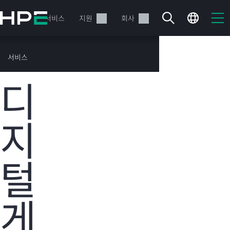
주
요
제품
서비스
지원
회사
콘
텐
츠
HPE 고객 성공
서비스
로
사례
건
디
너
뛰
기
지
현재 장바구니가 비어있습니다
털
HPE Store에서 검색하고 구성한 다음 주문하십시오.
지금 구매하기
게