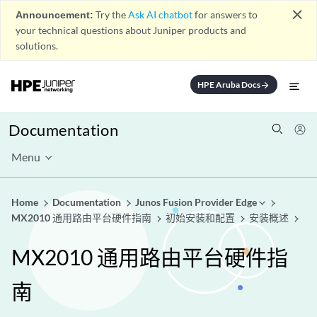
close
Announcement:
Try the
Ask AI chatbot
for answers to
your technical questions about Juniper products and
solutions.
HPE Aruba Docs
arrow_forward
Documentation
Menu
Home
Documentation
Junos Fusion Provider Edge
MX2010 通用路由平台硬件指南
初始安装和配置
安装概述
MX2010 通用路由平台硬件指
南