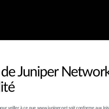
de Juniper Network
lité
r veiller à ce que www.juniper.net soit conforme aux lois