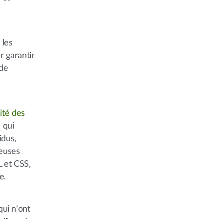
 les
r garantir
 de
lité des
 qui
idus,
reuses
 et CSS,
e.
qui n'ont