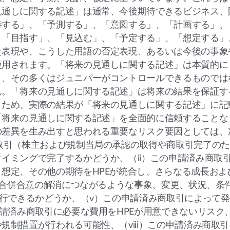
見通しに関する記述」は通常、今後期待できるビジネス、
待する」、「予測する」、「意図する」、「計画する」、
、「目指す」、「見込む」、「予定する」、「想定する」
た表現や、こうした用語の否定表現、あるいは今後の事象
使用されます。「将来の見通しに関する記述」は本質的に
り、その多くはジュニパーがコントロールできるものでは
ん。「将来の見通しに関する記述」は将来の結果を保証す
うため、実際の結果が「将来の見通しに関する記述」に記
「将来の見通しに関する記述」を全面的に信頼することな
の差異を生み出すと思われる重要なリスク要因としては、
取引（株主および規制当局の承認の取得や商取引完了の
イミングで完了するかどうか、（ii）この申請済み商取
想定、その他の期待をHPEが統合し、さらなる成長およ
i）合併合意の解消につながるような事象、変更、状況、条
実行できるかどうか、（v）この申請済み商取引によって
請済み商取引に必要な費用をHPEが用意できないリスク、（
規制措置が行われる可能性、（viii）この申請済み商取