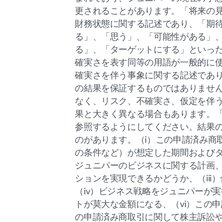
更されることがあります。「将来の
財務状態に関する記述であり、「期
る」、「思う」、「可能性がある」
る」、「ターゲットにする」といっ
確実さを表す同等の用語が一般的に
確実さを伴う事象に関する記述であ
の結果を保証するものではありませ
なく、リスク、不確実さ、仮定を伴
果と大きく異なる場合もあります。
参照するようにしてください。結果
のがあります。（i）この申請済み商
の条件など）が想定した期間およびタ
ジュニパーのビジネスに関する計画、
ションを実現できるかどうか、（ii
（iv）ビジネス戦略をジュニパーが
トが莫大な金額になる、（vi）この申
の申請済み商取引に関して株主訴訟や