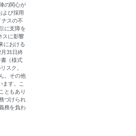
陣の関心が
および採用
イナスの不
引に支障を
ネスに影響
来における
月31日終
告書（様式
のリスク。
ん。その他
います。こ
こともあり
務づけられ
義務を負わ