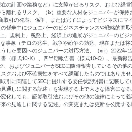
現在の計画や業務など）に支障が出るリスク、および経営
ら離れるリスク、（ix）重要な人材をジュニパーが保持
商取引の発表、係争、または完了によってビジネスにマ
引の係争中にジュニパーのビジネスチャンスや戦略的商取
律上、規制上、税務上、経済上の進展がジュニパーのビジ
滅的な事象（テロの発生、戦争や紛争の勃発、現在または将
た要因へのジュニパーの対応方法、（xiii）2022年12
（様式10-K）、四半期報告書（様式10-Q）、最新報
スク、およびジュニパーがSECに随時報告しているその他
リスクおよび不確実性をすべて網羅したものではありませ
取引に関連してSECに提出する委任状説明書に記載して
の見通しに関する記述」を実現する上で大きな障害になる
か変化しても、証券取引法およびその他の法律によって義
将来の見通しに関する記述」の変更または更新を公開する