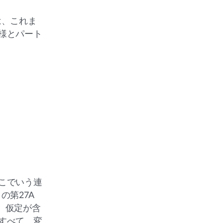
は、これま
様とパート
こでいう連
の第27A
、仮定が含
すべて、変