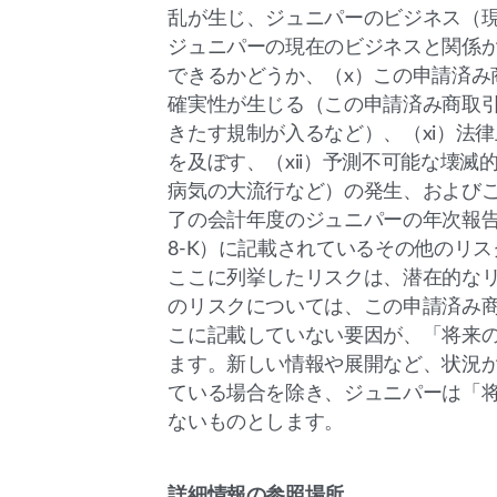
乱が生じ、ジュニパーのビジネス（
ジュニパーの現在のビジネスと関係か
できるかどうか、（x）この申請済み
確実性が生じる（この申請済み商取
きたす規制が入るなど）、（xi）法
を及ぼす、（xii）予測不可能な壊
病気の大流行など）の発生、およびこうし
了の会計年度のジュニパーの年次報告書
8-K）に記載されているその他のリ
ここに列挙したリスクは、潜在的な
のリスクについては、この申請済み商
こに記載していない要因が、「将来
ます。新しい情報や展開など、状況
ている場合を除き、ジュニパーは「
ないものとします。
詳細情報の参照場所