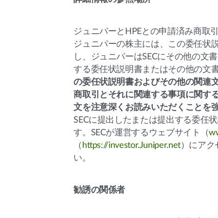
ジュニパーとHPEとの申請済み商取
ジュニパーの株主には、この委任状
し、ジュニパーはSECにその他の文
する委任状説明書またはその他の文
の委任状説明書およびその他の関連
商取引とそれに関連する事項に関す
文を注意深くお読みいただくことを
SECに提出したまたは提出する委任
す。SECが運営するウェブサイト（
ww
（
https://investor.Juniper.net
）にアク
い。
勧誘の関係者