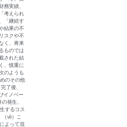
財務実績、
「考えられ
、「継続す
や結果の不
リスクや不
なく、将来
るものでは
載された結
く、慎重に
次のようも
ためのその他
引完了後、
びイノベー
件の発生、
発生するコス
vii）こ
引によって混