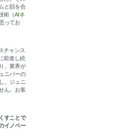
ムと顔を合
技術（
AIネ
思ってお
スチャンス
に前進し続
り、業界が
ュニパーの
し、ジュニ
せん。お客
くすことで
のイノベー