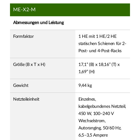
ME-X2-M
Abmessungen und Leistung
Formfaktor
1 HE mit 1 HE/2 HE
statischen Schienen für 2-
Post- und 4-Post-Racks
Größe (B x T x H)
17,1” (B) x 18,16” (T) x
1,69” (H)
Gewicht
9,44 kg
Netzteileinheit
Einzelnes,
kabelgebundenes Netzteil,
450 W, 100–240 V
Wechselstrom,
Autoranging, 50/60 Hz,
6,5–3,5 Ampere