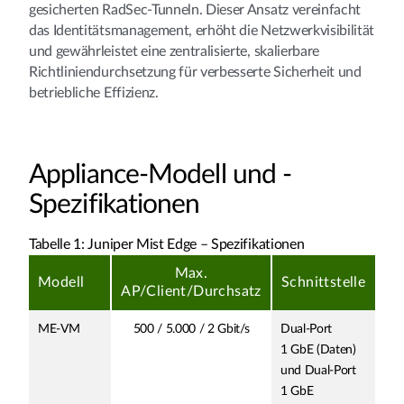
gesicherten RadSec-Tunneln. Dieser Ansatz vereinfacht
das Identitätsmanagement, erhöht die Netzwerkvisibilität
und gewährleistet eine zentralisierte, skalierbare
Richtliniendurchsetzung für verbesserte Sicherheit und
betriebliche Effizienz.
Appliance-Modell und -
Spezifikationen
Tabelle 1: Juniper Mist Edge – Spezifikationen
Max.
Modell
Schnittstelle
AP/Client/Durchsatz
ME-VM
500 / 5.000 / 2 Gbit/s
Dual-Port
1 GbE (Daten)
und Dual-Port
1 GbE