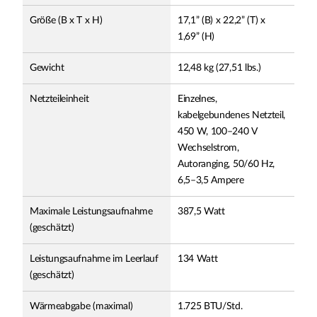
Größe (B x T x H)
17,1” (B) x 22,2” (T) x
1,69” (H)
Gewicht
12,48 kg (27,51 lbs.)
Netzteileinheit
Einzelnes,
kabelgebundenes Netzteil,
450 W, 100–240 V
Wechselstrom,
Autoranging, 50/60 Hz,
6,5–3,5 Ampere
Maximale Leistungsaufnahme
387,5 Watt
(geschätzt)
Leistungsaufnahme im Leerlauf
134 Watt
(geschätzt)
Wärmeabgabe (maximal)
1.725 BTU/Std.