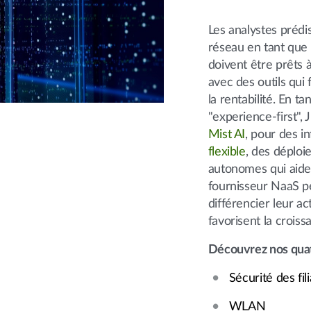
Les analystes prédi
réseau en tant que 
doivent être prêts 
avec des outils qui 
la rentabilité. En t
"experience-first",
Mist AI
, pour des i
flexible
, des déploi
autonomes qui aiden
fournisseur NaaS p
différencier leur ac
favorisent la crois
Découvrez nos quat
Sécurité des fili
WLAN