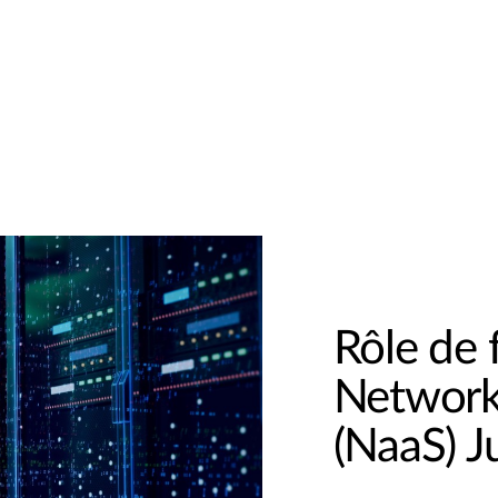
Rôle de 
Network
(NaaS) J