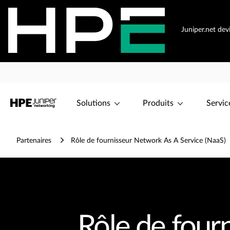
Juniper.net de
Solutions
Produits
Servic
Partenaires
Rôle de fournisseur Network As A Service (NaaS)
Rôle de four