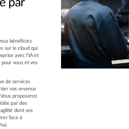
ée par
vous bénéficiez
s sur le cloud qui
prise avec l'IA et
e pour vous et vos
ue de services
nter vos revenus
. Vous proposerez
lidée par des
agilité dont vos
érer face à
hui.