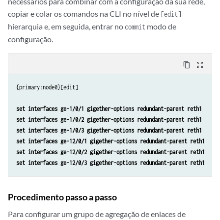
necessários para combinar com a configuração da sua rede,
copiar e colar os comandos na CLI no nível de
[edit]
hierarquia e, em seguida, entrar no
modo de
commit
configuração.
content_copy
zoom_out_map
{primary:node0}[edit]

set interfaces ge-1/0/1 gigether-options redundant-parent reth1
set interfaces ge-1/0/2 gigether-options redundant-parent reth1
set interfaces ge-1/0/3 gigether-options redundant-parent reth1
set interfaces ge-12/0/1 gigether-options redundant-parent reth1
set interfaces ge-12/0/2 gigether-options redundant-parent reth1
set interfaces ge-12/0/3 gigether-options redundant-parent reth1
Procedimento passo a passo
Para configurar um grupo de agregação de enlaces de