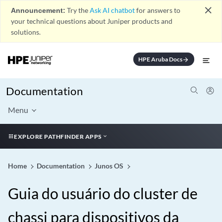
close
Announcement:
Try the
Ask AI chatbot
for answers to
your technical questions about Juniper products and
solutions.
HPE Aruba Docs
arrow_forward
Documentation
Menu
EXPLORE PATHFINDER APPS
Home
Documentation
Junos OS
Guia do usuário do cluster de
chassi para dispositivos da