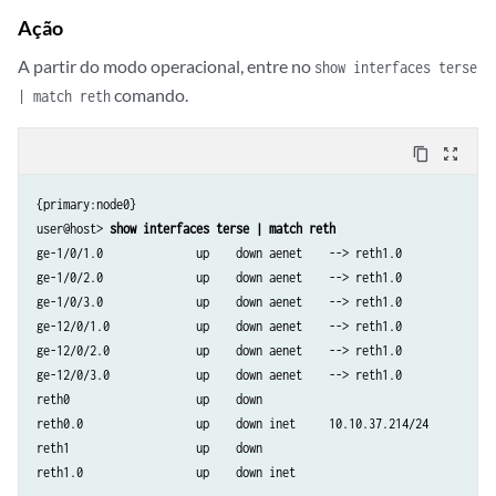
}

Ação
A partir do modo operacional, entre no
show interfaces terse
comando.
| match reth
content_copy
zoom_out_map
{primary:node0}

user@host> 
show interfaces terse | match reth
ge-1/0/1.0              up    down aenet    --> reth1.0

ge-1/0/2.0              up    down aenet    --> reth1.0

ge-1/0/3.0              up    down aenet    --> reth1.0

ge-12/0/1.0             up    down aenet    --> reth1.0

ge-12/0/2.0             up    down aenet    --> reth1.0

ge-12/0/3.0             up    down aenet    --> reth1.0

reth0                   up    down

reth0.0                 up    down inet     10.10.37.214/24

reth1                   up    down
