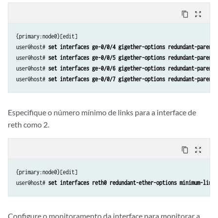
content_copy
zoom_out_map
{primary:node0}[edit]

user@host# 
set interfaces ge-0/0/4 gigether-options redundant-parent 
user@host# 
set interfaces ge-0/0/5 gigether-options redundant-parent 
user@host# 
set interfaces ge-0/0/6 gigether-options redundant-parent 
user@host# 
set interfaces ge-0/0/7 gigether-options redundant-parent 
Especifique o número mínimo de links para a interface de
reth como 2.
content_copy
zoom_out_map
{primary:node0}[edit]

user@host# 
set interfaces reth0 redundant-ether-options minimum-links
Configure o monitoramento da interface para monitorar a