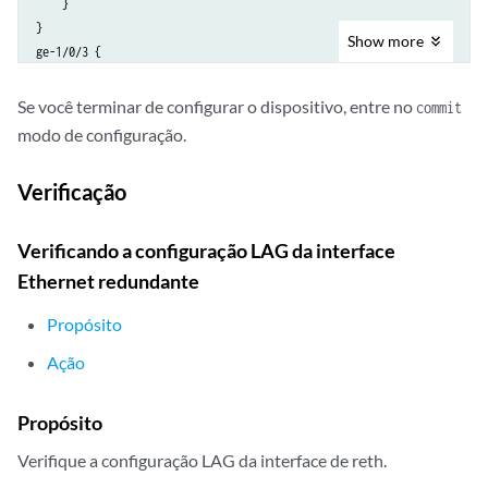
    }

}

Show
more
ge-1/0/3 {

    gigether-options {

        redundant-parent reth1;

Se você terminar de configurar o dispositivo, entre no
commit
    }

modo de configuração.
}

ge-12/0/1 {

Verificação
    gigether-options {

        redundant-parent reth1;

    }

Verificando a configuração LAG da interface
}

Ethernet redundante
ge-12/0/2 {

    gigether-options {

Propósito
        redundant-parent reth1;

Ação
    }

}

ge-12/0/3 {

Propósito
    gigether-options {

Verifique a configuração LAG da interface de reth.
        redundant-parent reth1;

    }
