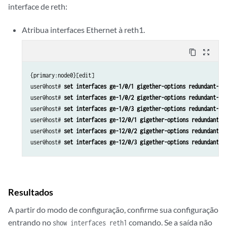
interface de reth:
Atribua interfaces Ethernet à reth1.
content_copy
zoom_out_map
{primary:node0}[edit]

user@host# 
set interfaces ge-1/0/1 gigether-options redundant-pa
user@host# 
set interfaces ge-1/0/2 gigether-options redundant-pa
user@host# 
set interfaces ge-1/0/3 gigether-options redundant-pa
user@host# 
set interfaces ge-12/0/1 gigether-options redundant-p
user@host# 
set interfaces ge-12/0/2 gigether-options redundant-p
user@host# 
set interfaces ge-12/0/3 gigether-options redundant-p
Resultados
A partir do modo de configuração, confirme sua configuração
entrando no
comando. Se a saída não
show interfaces reth1