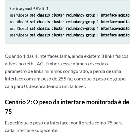
{primary:node0}[edit]

user@host# 
set chassis cluster redundancy-group 1 interface-monitor g
user@host# 
set chassis cluster redundancy-group 1 interface-monitor g
user@host# 
set chassis cluster redundancy-group 1 interface-monitor g
user@host# 
set chassis cluster redundancy-group 1 interface-monitor g
Quando 1 das 4 interfaces falha, ainda existem 3 links físicos
ativos no reth LAG. Embora esse número exceda o
parâmetro de links mínimos configurado, a perda de uma
interface com um peso de 255 faz com que o peso do grupo
caia para 0, desencadeando um failover.
Cenário 2: O peso da interface monitorada é de
75
Especifique o peso da interface monitorada como 75 para
cada interface subjacente.