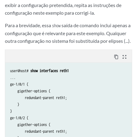
exibir a configuração pretendida, repita as instruções de
configuração neste exemplo para corrigi-la.
Para a brevidade, essa
saída de comando inclui apenas a
show
configuração que é relevante para este exemplo. Qualquer
outra configuração no sistema foi substituída por elipses (...).
content_copy
zoom_out_map
user@host# 
show interfaces reth1
...

ge-1/0/1 {

    gigether-options {

        redundant-parent reth1;

    }

}

ge-1/0/2 {

    gigether-options {

        redundant-parent reth1;
