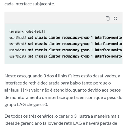
cada interface subjacente.
content_copy
zoom_out_map
{primary:node0}[edit]

user@host# 
set chassis cluster redundancy-group 1 interface-monitor g
user@host# 
set chassis cluster redundancy-group 1 interface-monitor g
user@host# 
set chassis cluster redundancy-group 1 interface-monitor g
user@host# 
set chassis cluster redundancy-group 1 interface-monitor g
Neste caso, quando 3 dos 4 links físicos estão desativados, a
interface de reth é declarada para baixo tanto porque o
valor não é atendido, quanto devido aos pesos
minimum-links
de monitoramento da interface que fazem com que o peso do
grupo LAG chegue a 0.
De todos os três cenários, o cenário 3 ilustra a maneira mais
ideal de gerenciar o failover de reth LAG e haverá perda de