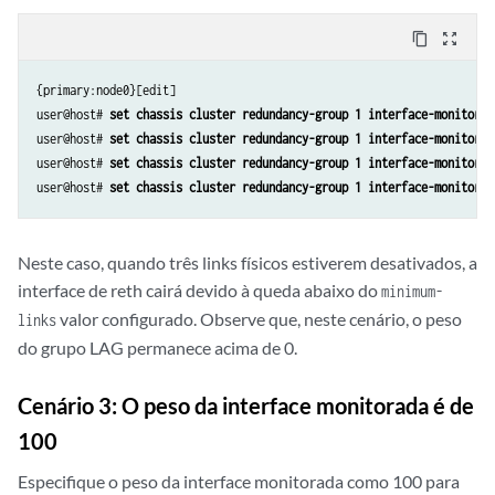
content_copy
zoom_out_map
{primary:node0}[edit]

user@host# 
set chassis cluster redundancy-group 1 interface-monitor g
user@host# 
set chassis cluster redundancy-group 1 interface-monitor g
user@host# 
set chassis cluster redundancy-group 1 interface-monitor g
user@host# 
set chassis cluster redundancy-group 1 interface-monitor g
Neste caso, quando três links físicos estiverem desativados, a
interface de reth cairá devido à queda abaixo do
minimum-
valor configurado. Observe que, neste cenário, o peso
links
do grupo LAG permanece acima de 0.
Cenário 3: O peso da interface monitorada é de
100
Especifique o peso da interface monitorada como 100 para