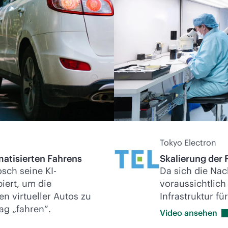
Tokyo Electron
matisierten Fahrens
Skalierung der 
sch seine KI-
Da sich die Na
iert, um die
voraussichtlich
n virtueller Autos zu
Infrastruktur fü
ag „fahren“.
Video
ansehen