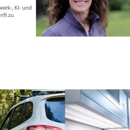
erk-, KI- und
nft zu