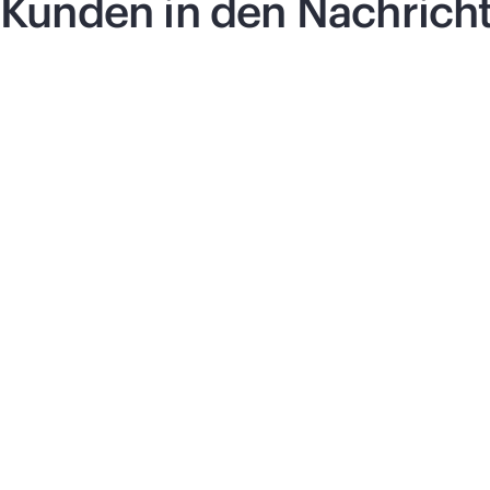
Kunden in den Nachrich
Pressemitteilung
|
17. Juni 2026
Pre
Vultr wählt HPE und
S
NVIDIA für die KI-
a
Infrastruktur der
E