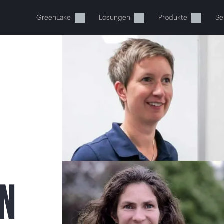
GreenLake
Lösungen
Produkte
Se
Ihr Warenkorb ist aktuell leer
 Sie den HPE Store zum Stöbern, Konfigurieren und B
N
Jetzt kaufen