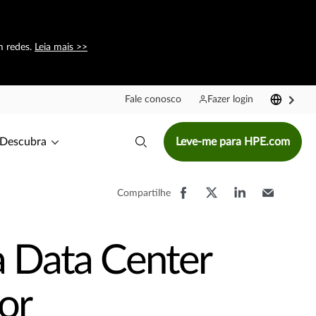
m redes.
Leia mais >>
Fale conosco
Fazer login
Descubra
Leve-me para HPE.com
Compartilhe
a Data Center
or