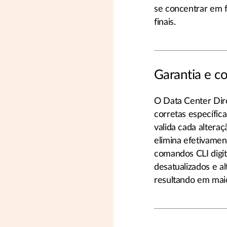
se concentrar em f
finais.
Garantia e c
O Data Center Dir
corretas específic
valida cada altera
elimina efetivamen
comandos CLI digit
desatualizados e a
resultando em maior