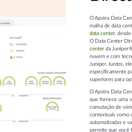
O Apstra Data Cen
malha de data cent
data center
, desde
O Data Center Dir
center
da Juniper®
nuvem e com tecno
Juniper. Juntos, e
especificamente par
superiores para op
O Apstra Data Cent
que fornece uma v
comutação de vári
contextuais como 
automatizadas e va
permite que você 