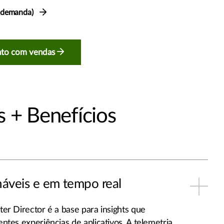
 demanda)
ato com vendas
 + Benefícios
náveis e em tempo real
er Director é a base para insights que
ntes experiências de aplicativos. A telemetria