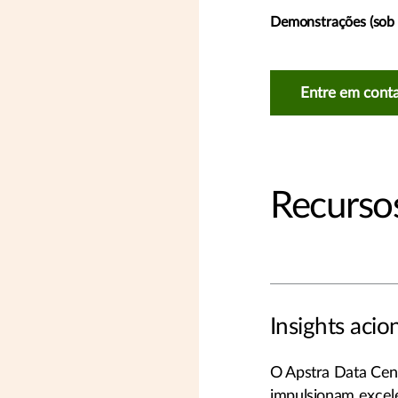
Demonstrações (sob
Entre em cont
Recursos
Insights acio
O Apstra Data Cent
impulsionam excele