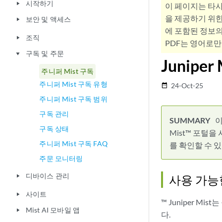
시작하기
play_arrow
이 페이지는 타
을 제공하기 위한
보안 및 액세스
play_arrow
에 포함된 정보의
조직
play_arrow
PDF는 영어로만
구독 및 주문
play_arrow
Juniper
주니퍼 Mist 구독
주니퍼 Mist 구독 유형
24-Oct-25
date_range
주니퍼 Mist 구독 범위
구독 관리
이
구독 상태
Mist™ 포털
주니퍼 Mist 구독 FAQ
를 확인할 수 
주문 모니터링
디바이스 관리
사용 가능
play_arrow
사이트
play_arrow
™ Juniper 
Mist AI 모바일 앱
play_arrow
다.