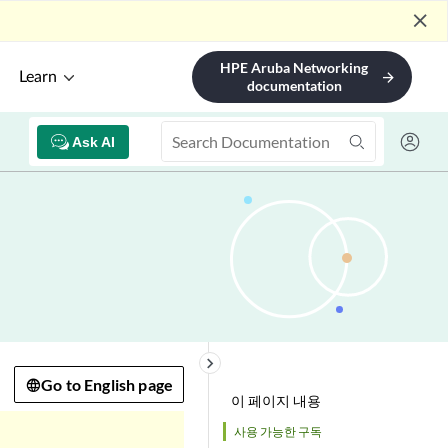
close
HPE Aruba Networking
Learn
arrow_forward
documentation
Ask AI
keyboard_arrow_right
Go to English page
이 페이지 내용
사용 가능한 구독