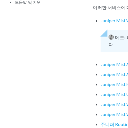
도움말 및 지원
play_arrow
이러한 서비스에 
Juniper Mist 
메모:
다.
Juniper Mist 
Juniper Mist A
Juniper Mist 
Juniper Mist
Juniper Mist
Juniper Mist
주니퍼 Routing