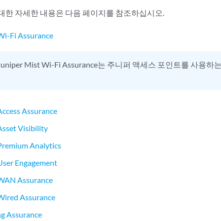
대한 자세한 내용은 다음 페이지를 참조하십시오.
Wi-Fi Assurance
Juniper Mist Wi-Fi Assurance는 주니퍼 액세스 포인트를 사
Access Assurance
sset Visibility
Premium Analytics
 User Engagement
 WAN Assurance
 Wired Assurance
 Assurance