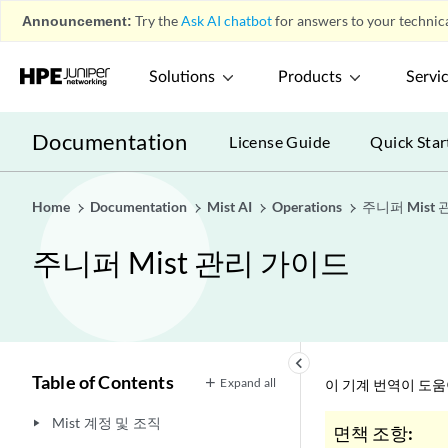
Announcement:
Try the
Ask AI chatbot
for answers to your technica
Solutions
Products
Servi
Documentation
License Guide
Quick Star
Home
Documentation
Mist AI
Operations
주니퍼 Mist
주니퍼 Mist 관리 가이드
keyboard_arrow_left
Table of Contents
Expand all
이 기계 번역이 도
Mist 계정 및 조직
play_arrow
면책 조항: