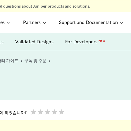
l questions about Juniper products and solutions.
ces
Partners
Support and Documentation
ts
Validated Designs
For Developers
New
 관리 가이드
구독 및 주문
star
star
star
star
star
움이 되었습니까?