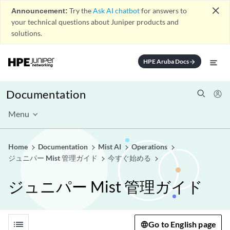
close
Announcement:
Try the
Ask AI chatbot
for answers to
your technical questions about Juniper products and
solutions.
HPE Aruba Docs
arrow_forward
Documentation
Menu
Home
Documentation
Mist AI
Operations
ジュニパー Mist 管理ガイド
今すぐ始める
ジュニパー Mist 管理ガイド
list
Go to English page