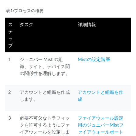
表1:
プロセスの概要
ス
タスク
詳細情報
テ
ッ
プ
1
ジュニパー Mist の組
Mistの設定階層
織、サイト、デバイス間
の関係性を理解します。
2
アカウントと組織を作成
アカウントと組織を作
します。
成
3
必要不可欠なトラフィッ
ファイアウォール設定
クを許可するようにファ
用のジュニパーMistフ
イアウォールを設定しま
ァイアウォールポート