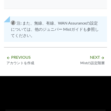
注:
また、無線、有線、WAN Assuranceの設定
については、他のジュニパー Mistガイドも参照し
てください。
PREVIOUS
NEXT
arrow_backward
arrow_forward
アカウントを作成
Mistの設定階層