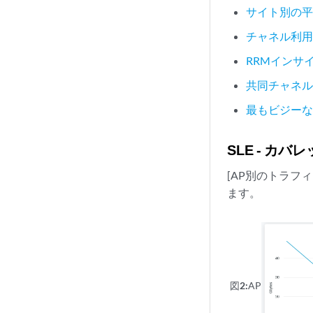
サイト別の
チャネル利
RRMインサ
共同チャネル
最もビジー
SLE - カバ
[AP別のトラフ
ます。
図2:
AP