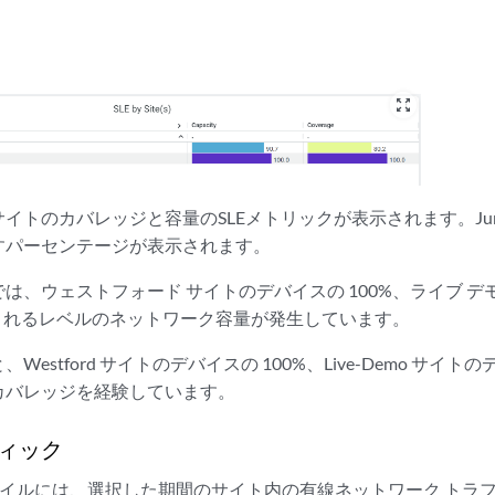
zoom_out_map
イトのカバレッジと容量のSLEメトリックが表示されます。Junip
すパーセンテージが表示されます。
は、ウェストフォード サイトのデバイスの 100%、ライブ デ
想定されるレベルのネットワーク容量が発生しています。
estford サイトのデバイスの 100%、Live-Demo サイトの
カバレッジを経験しています。
ィック
by AP] タイルには、選択した期間のサイト内の有線ネットワーク 