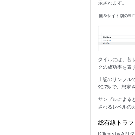
示されます。
図3:
サイト別のSLE
タイルには、各サ
クの成功率を表
上記のサンプルで
90.7% で、
サンプルによると、W
されるレベルの
総有線トラフ
[Clients 