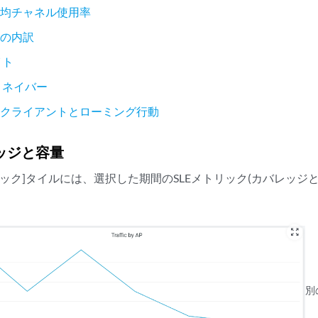
平均チャネル使用率
用の内訳
イト
 ネイバー
なクライアントとローミング行動
レッジと容量
ィック]タイルには、選択した期間のSLEメトリック(カバレッジ
zoom_out_map
別