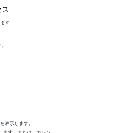
クセス
従います。
。
す。
報を表示します。
します。または、カレン