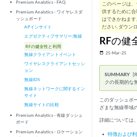
Premium Analytics - FAQ
play_arrow
このページは、
供するために合
Premium Analytics - ワイヤレスダ
play_arrow
ッシュボード
はできかねます
ださい. ダウンロ
APインサイト
エグゼクティブサマリー:無線
RFの健
RFの健全性と利用
25-Mar-25
date_range
無線クライアントイベント
ワイヤレスクライアントセッシ
ョン
[
無線IDS
クの長期的な無
無線ネットワークに関するイン
サイト
このダッシュボー
無線サイトの比較
ざまな無線帯域
Premium Analytics - 有線ダッシュ
play_arrow
詳細については
ボード
Premium Analytics - ロケーション
play_arrow
特徴および