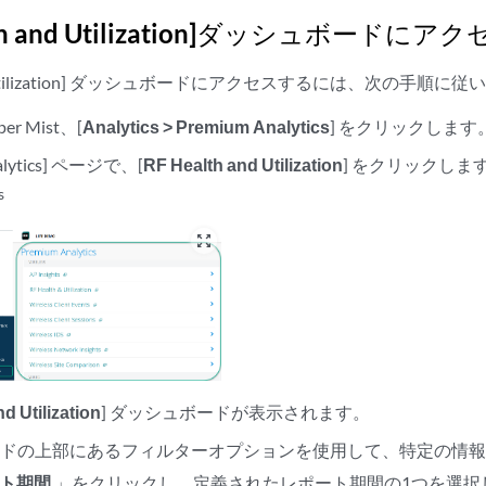
lth and Utilization]ダッシュボードにア
 and Utilization] ダッシュボードにアクセスするには、次の手順に
r Mist、[
Analytics > Premium Analytics
] をクリックします
nalytics] ページで、[
RF Health and Utilization
] をクリックしま
s
zoom_out_map
d Utilization
] ダッシュボードが表示されます。
ードの上部にあるフィルターオプションを使用して、特定の情
ト期間
」をクリックし、定義されたレポート期間の1つを選択