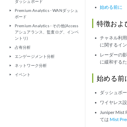
ダッシュボード
始める前に
Premium Analytics - WANダッシュ
play_arrow
ボード
特徴およ
Premium Analytics - その他(Access
play_arrow
アシュアランス、監査ログ、インベ
チャネル利
ントリ)
に関するイ
占有分析
play_arrow
レーダーの影
エンゲージメント分析
play_arrow
に緩和する
ネットワーク分析
play_arrow
イベント
play_arrow
始める前
ダッシュボ
ワイヤレス
Juniper 
ては
Mist 