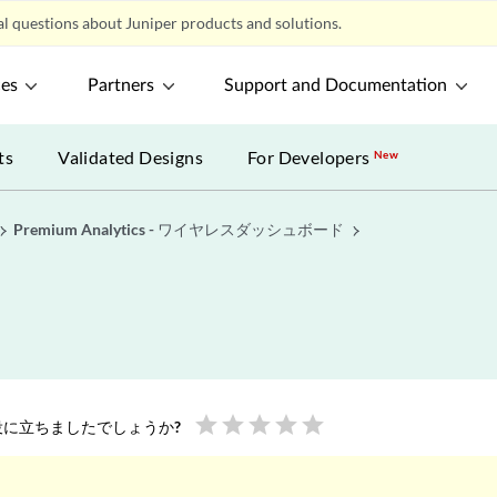
l questions about Juniper products and solutions.
ces
Partners
Support and Documentation
ts
Validated Designs
For Developers
New
Premium Analytics - ワイヤレスダッシュボード
star
star
star
star
star
に立ちましたでしょうか?