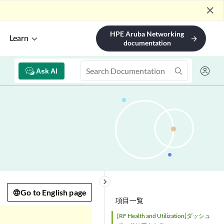
close
HPE Aruba Networking
Learn
arrow_forward
documentation
Ask AI
keyboard_arrow_right
Go to English page
項目一覧
[RF Health and Utilization]ダッシュ