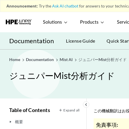
Announcement:
Try the
Ask AI chatbot
for answers to your technica
Solutions
Products
Servi
Documentation
License Guide
Quick Star
Home
Documentation
Mist AI
ジュニパーMist分析ガイド
ジュニパーMist分析ガイド
keyboard_arrow_left
Table of Contents
Expand all
この機械翻訳はお役
概要
play_arrow
免責事項: