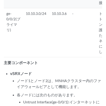
接
ge-
10.10.3.0/24
10.10.3.6
-
ト
0/0/2(プ
ト
ライマ
ン
リ)
護
た
ネ
に
し
主要コンポーネント
vSRXノード
ノード1とノード2は、MNHAクラスター内のファ
イアウォールピアとして機能します。
各ノードには次のものがあります。
Untrust Interface(ge-0/0/1):インターネットに