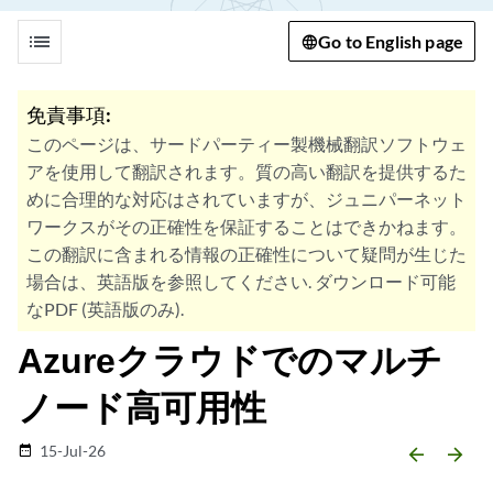
list
Go to English page
免責事項:
このページは、サードパーティー製機械翻訳ソフトウェ
アを使用して翻訳されます。質の高い翻訳を提供するた
めに合理的な対応はされていますが、ジュニパーネット
ワークスがその正確性を保証することはできかねます。
この翻訳に含まれる情報の正確性について疑問が生じた
場合は、英語版を参照してください. ダウンロード可能
なPDF (英語版のみ).
Azureクラウドでのマルチ
ノード高可用性
15-Jul-26
date_range
arrow_backward
arrow_forward