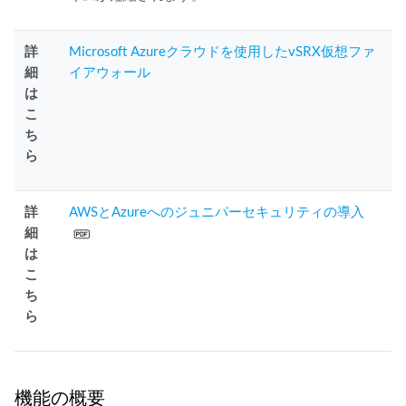
詳
Microsoft Azureクラウドを使用したvSRX仮想ファ
細
イアウォール
は
こ
ち
ら
詳
AWSとAzureへのジュニパーセキュリティの導入
細
は
こ
ち
ら
機能の概要