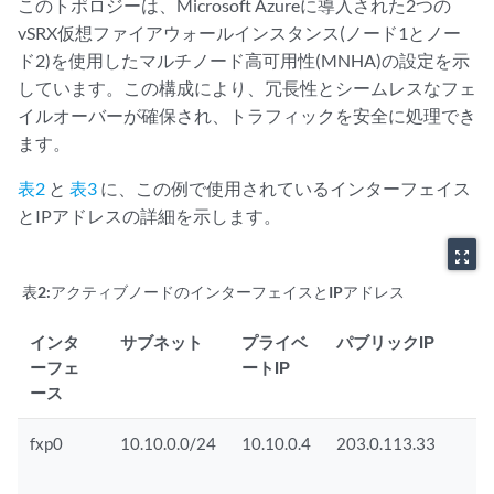
このトポロジーは、Microsoft Azureに導入された2つの
vSRX仮想ファイアウォールインスタンス(ノード1とノー
ド2)を使用したマルチノード高可用性(MNHA)の設定を示
しています。この構成により、冗長性とシームレスなフェ
イルオーバーが確保され、トラフィックを安全に処理でき
ます。
表2
と
表3
に、この例で使用されているインターフェイス
とIPアドレスの詳細を示します。
zoom_out_map
表2:
アクティブノードのインターフェイスとIPアドレス
インタ
サブネット
プライベ
パブリックIP
ーフェ
ートIP
ース
fxp0
10.10.0.0/24
10.10.0.4
203.0.113.33