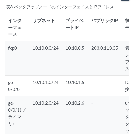
表3:
バックアップノードのインターフェイスとIPアドレス
インタ
サブネット
プライベ
パブリックIP
役割
ーフェ
ートIP
モ
ース
fxp0
10.10.0.0/24
10.10.0.5
203.0.113.35
管
ン
フ
ス
ge-
10.10.1.0/24
10.10.1.5
-
ICL
0/0/0
接
ge-
10.10.2.0/24
10.10.2.6
-
untr
0/0/1(プ
ゾ
ライマ
を
リ)
タ
ッ