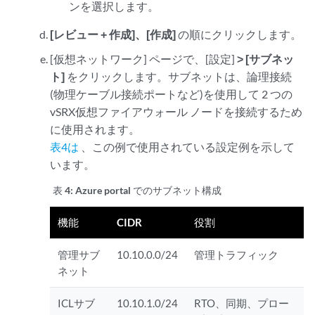
ンを選択します。
[レビュー + 作成
]、[作成]
の順にクリックします。
[仮想ネットワーク] ページで、[設定]
> [サブネッ
ト]
をクリックします。サブネットは、論理接続
(物理ケーブル接続ポートなど)を使用して 2 つの
vSRX仮想ファイアウォール ノードを接続するため
に使用されます。
表4は
、この例で使用されている設定例を示して
います。
表 4:
Azure portal でのサブネット構成
機能
CIDR
役割
管理サブ
10.10.0.0/24
管理トラフィック
ネット
ICLサブ
10.10.1.0/24
RTO、同期、プロー