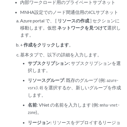
内部ワークロード用のプライベートサブネット
MNHA設定でのノード間通信用のICLサブネット
Azure portal で、 [
リソースの作成
] セクションに
移動します。仮想
ネットワークを見つけて
選択し
ます。
+
作成をクリックします
。
基本タブで、以下の詳細を入力します。
サブスクリプション:
サブスクリプションを選
択します。
リソースグループ
: 既存のグループ (例:
azure-
) を選択するか、新しいグループを作成
vsrx3.0
します。
名前
: VNet の名前を入力します (例:
mnha-vnet-
)。
zone
リージョン
: リソースをデプロイするリージョ