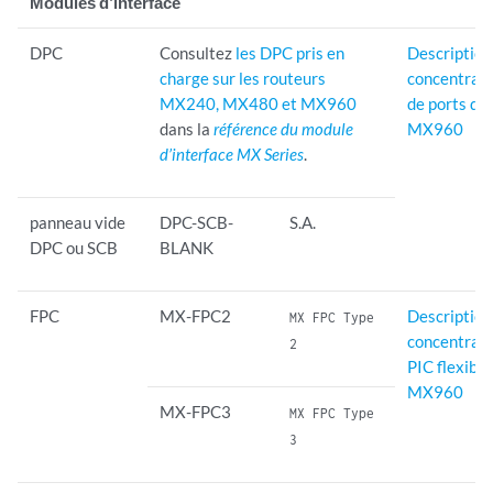
Modules d’interface
DPC
Consultez
les DPC pris en
Description
charge sur les routeurs
concentrat
MX240, MX480 et MX960
de ports de
dans la
référence du module
MX960
d’interface MX Series
.
panneau vide
DPC-SCB-
S.A.
DPC ou SCB
BLANK
FPC
MX-FPC2
Description
MX FPC Type
concentrat
2
PIC flexible
MX960
MX-FPC3
MX FPC Type
3