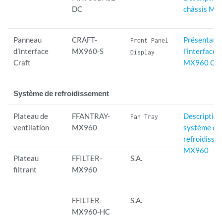
DC
châssis M
Panneau
CRAFT-
Présentatio
Front Panel
d’interface
MX960-S
l’interface 
Display
Craft
MX960 Cra
Système de refroidissement
Plateau de
FFANTRAY-
Description
Fan Tray
ventilation
MX960
système de
refroidisse
MX960
Plateau
FFILTER-
S.A.
filtrant
MX960
FFILTER-
S.A.
MX960-HC