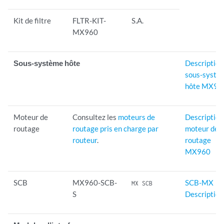
Kit de filtre
FLTR-KIT-
S.A.
MX960
Sous-système hôte
Description
sous-systè
hôte MX96
Moteur de
Consultez les
moteurs de
Description
routage
routage pris en charge par
moteur de
routeur
.
routage
MX960
SCB
MX960-SCB-
SCB-MX
MX SCB
S
Description