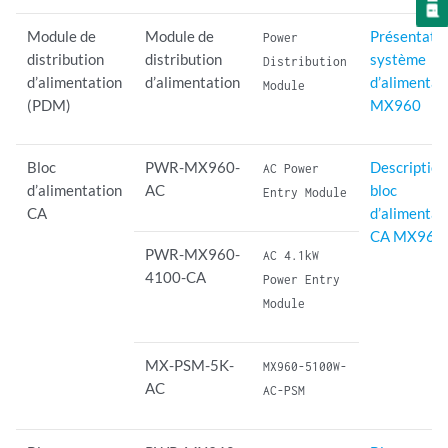
Module de
Module de
Présentatio
Power
distribution
distribution
système
Distribution
d’alimentation
d’alimentation
d’alimentat
Module
(PDM)
MX960
Bloc
PWR-MX960-
Description
AC Power
d’alimentation
AC
bloc
Entry Module
CA
d’alimentat
CA MX960
PWR-MX960-
AC 4.1kW
4100-CA
Power Entry
Module
MX-PSM-5K-
MX960-5100W-
AC
AC-PSM