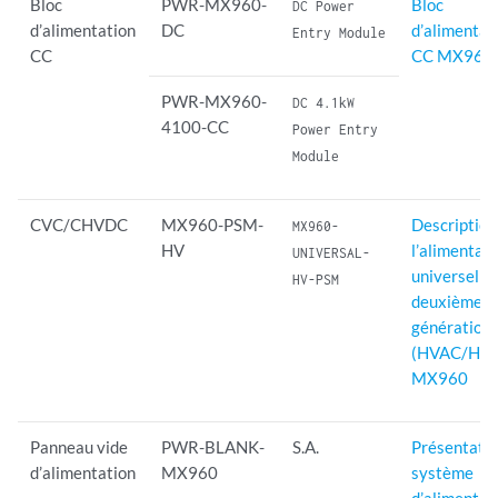
Bloc
PWR-MX960-
Bloc
DC Power
d’alimentation
DC
d’alimentat
Entry Module
CC
CC MX960
PWR-MX960-
DC 4.1kW
4100-CC
Power Entry
Module
CVC/CHVDC
MX960-PSM-
Description
MX960-
HV
l’alimentat
UNIVERSAL-
universelle
HV-PSM
deuxième
génération
(HVAC/HV
MX960
Panneau vide
PWR-BLANK-
S.A.
Présentatio
d’alimentation
MX960
système