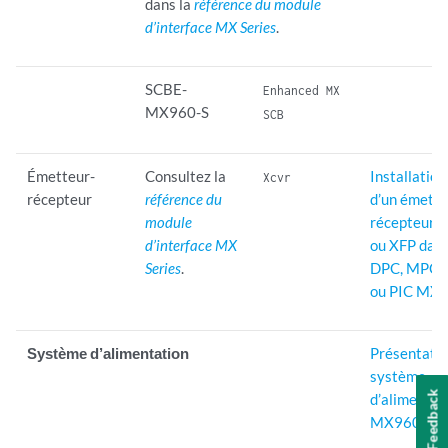
dans la
référence du module
d’interface MX Series
.
SCBE-
Enhanced MX
MX960-S
SCB
Émetteur-
Consultez la
Installation
Xcvr
récepteur
référence du
d’un émette
module
récepteur 
d’interface MX
ou XFP dan
Series
.
DPC, MPC,
ou PIC MX
Système d’alimentation
Présentatio
système
Feedback
d’alimentat
MX960