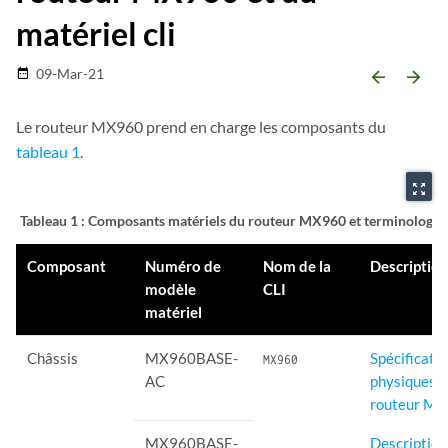
matériel cli
09-Mar-21
date_range
arrow_backward
arrow_forward
Le routeur MX960 prend en charge les composants du
tableau 1
.
zoom_out_map
Tableau 1 : Composants
matériels du routeur MX960 et terminologie 
Composant
Numéro de
Nom de la
Descriptio
modèle
CLI
matériel
Châssis
MX960BASE-
Spécificati
MX960
AC
physiques 
routeur M
MX960BASE-
Description