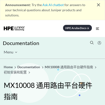
close
Announcement:
Try the
Ask AI chatbot
for answers to
your technical questions about Juniper products and
solutions.
HPE Aruba Docs
arrow_forward
Documentation
Menu
Home
Documentation
MX10008 通用路由平台硬件指南
初始安装和配置
MX10008 通用路由平台硬件
指南