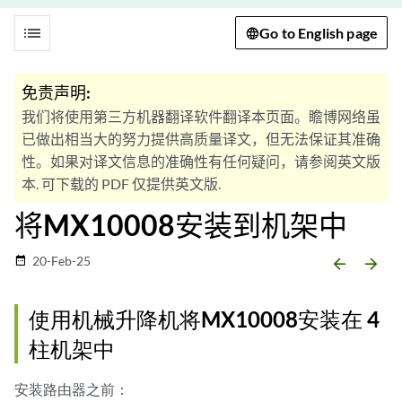
list
Go to English page
免责声明:
我们将使用第三方机器翻译软件翻译本页面。瞻博网络虽
已做出相当大的努力提供高质量译文，但无法保证其准确
性。如果对译文信息的准确性有任何疑问，请参阅英文版
本. 可下载的 PDF 仅提供英文版.
将MX10008安装到机架中
20-Feb-25
date_range
arrow_backward
arrow_forward
使用机械升降机将MX10008安装在 4
柱机架中
安装路由器之前：