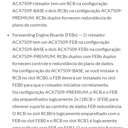
ACX7509 roteador tem um RCB na configuração
ACX7509-BASE e dois RCBs na configuração ACX7509-
PREMIUM. RCBs duplos fornecem redundância de
plano de controle.
Forwarding Engine Boards (FEBs) — O roteador
ACX7509 tem um ACX7509-FEB na configuração
ACX7509-BASE e dois ACX7509-FEBs na configuração
ACX7509-PREMIUM. RCBs duplos com FEBs duplos
fornecem controle e redundância de plano de dados.
Na configuração do ACX7509-BASE, se você instalar o
RCB no slot RCB0, o FEB deverá ser instalado no slot
FEB0 para que o roteador inicialize corretamente.
Na configuração ACX7509-PREMIUM, o RCB e o FEB
são emparelhados logicamente 2x (1RCB + 1FEB) para
oferecer suporte ao caminho de dados FEB redundância.
O RCB no slot RCB0 é logicamente emparelhado com o
FEB no slot FEB0 e o RCB no slot RCB1 é logicamente
emparelhado com FEB em FEB1. O par primário funciona