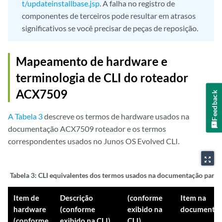
t/updateinstallbase.jsp
. A falha no registro de
componentes de terceiros pode resultar em atrasos
significativos se você precisar de peças de reposição.
Mapeamento de hardware e
terminologia de CLI do roteador
ACX7509
Feedback
A Tabela 3
descreve os termos de hardware usados na
documentação ACX7509 roteador e os termos
correspondentes usados no Junos OS Evolved CLI.
zoom_out_map
Tabela 3:
CLI equivalentes dos termos usados na documentação para
Item de
Descrição
(conforme
Item na
hardware
(conforme
exibido na
documenta
(conforme
exibido na CLI)
CLI)