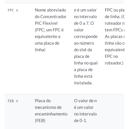
Nome abreviado
n
é um valor
FPC ou plac
FPC
n
do Concentrador
no intervalo
de linha. (O
PIC Flexível
de 0 a 7. O
roteador nã
(FPC; um FPC é
valor
tem FPCs rea
equivalente a
corresponde
As placas de
uma placa de
ao número
linha são os
linha)
do slot da
equivalente
placa de
FPC no
linha no qual
roteador.)
a placa de
linha está
instalada.
Placa do
O valor de
n
FEB
n
mecanismo de
é um valor
encaminhamento
no intervalo
(FEB)
de 0-1.