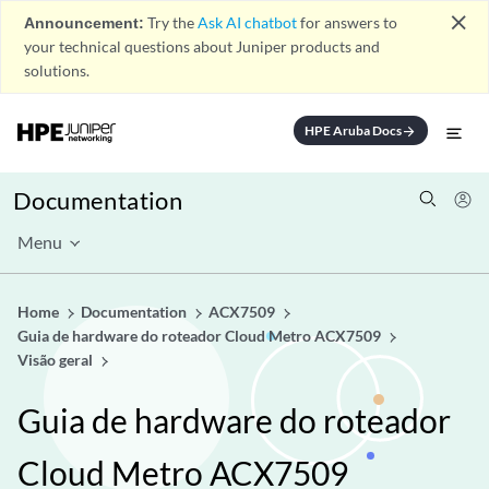
close
Announcement:
Try the
Ask AI chatbot
for answers to
your technical questions about Juniper products and
solutions.
HPE Aruba Docs
arrow_forward
Documentation
Menu
Home
Documentation
ACX7509
Guia de hardware do roteador Cloud Metro ACX7509
Visão geral
Guia de hardware do roteador
Cloud Metro ACX7509