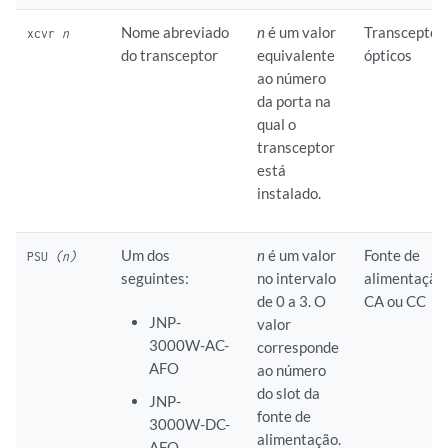
Nome abreviado
n
é um valor
Transceptor
xcvr
n
do transceptor
equivalente
ópticos
ao número
da porta na
qual o
transceptor
está
instalado.
Um dos
n
é um valor
Fonte de
PSU
(n)
seguintes:
no intervalo
alimentação
de 0 a 3. O
CA ou CC
JNP-
valor
3000W-AC-
corresponde
AFO
ao número
do slot da
JNP-
fonte de
3000W-DC-
alimentação.
AFO