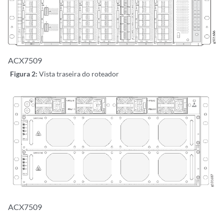
ACX7509
Figura 2:
Vista traseira do roteador
ACX7509