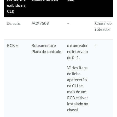
exibido na
CLI)
ACX7509
–
Chassi do
Chassis
roteador
RCB
Roteamento e
n
é um valor
-
n
Placa de controle
no intervalo
de 0–1.
Vários itens
de linha
aparecerão
na CLI se
mais de um
RCB estiver
instalado no
chassi.