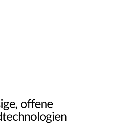
sige, offene
dtechnologien