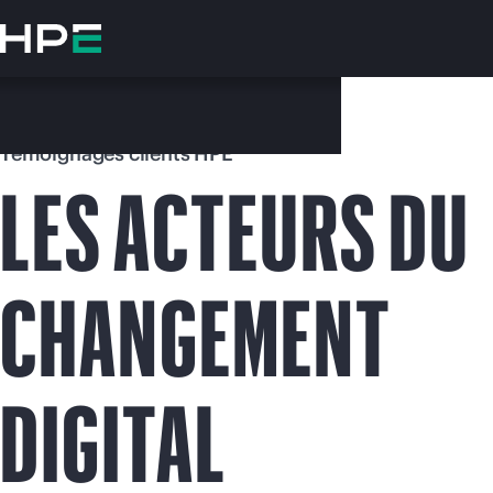
Accéder
au
contenu
principal
Témoignages clients HPE
LES ACTEURS DU
CHANGEMENT
Vo
Rendez-vous
DIGITAL