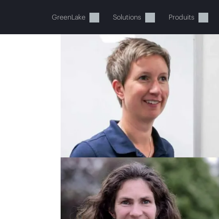
GreenLake
Solutions
Produits
tre panier est actuellement v
 dans la boutique HPE pour découvrir, configurer e
Acheter maintenant