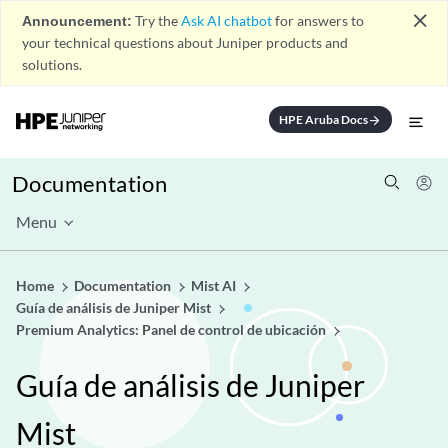
close
Announcement:
Try the
Ask AI chatbot
for answers to
your technical questions about Juniper products and
solutions.
HPE Aruba Docs
arrow_forward
Documentation
Menu
Home
Documentation
Mist AI
Guía de análisis de Juniper Mist
Premium Analytics: Panel de control de ubicación
Guía de análisis de Juniper
Mist