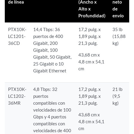
de línea
(Ancho x
neto
Alto x
de
Profundidad)
envío
PTX10K-
14,4 Tbps: 36
17,2 pulg. x
35 lb
LC1201-
puertos de 400
1,89 pulg. x
(15,88
36CD
Gigabit, 200
21,3 pulg.
kg)
Gigabit, 100
43,68 cm x
Gigabit, 50 Gigabit,
4,8 cm x 54,1
25 Gigabit o 10
cm
Gigabit Ethernet
PTX10K-
4,8 Tbps: 32
17,2 pulg. x
21 lb
LC1202-
puertos
1,89 pulg. x
(9,5
36MR
compatibles con
21,3 pulg.
kg)
velocidades de 100
43,68 cm x
Gbps y 4 puertos
4,8 cm x 54,1
compatibles con
cm
velocidades de 400