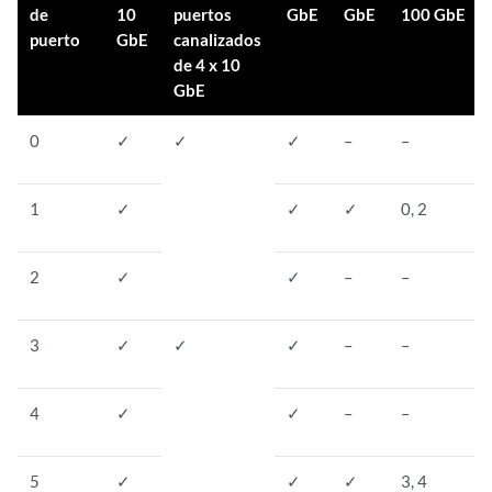
de
10
puertos
GbE
GbE
100 GbE
puerto
GbE
canalizados
de 4 x 10
GbE
0
✓
✓
✓
–
–
1
✓
✓
✓
0, 2
2
✓
✓
–
–
3
✓
✓
✓
–
–
4
✓
✓
–
–
5
✓
✓
✓
3, 4