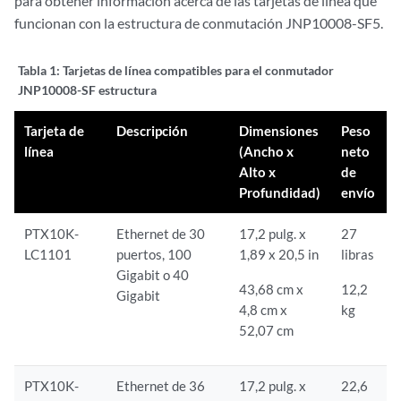
para obtener información acerca de las tarjetas de línea que
funcionan con la estructura de conmutación JNP10008-SF5.
Tabla 1:
Tarjetas de línea compatibles para el conmutador
JNP10008-SF estructura
Tarjeta de
Descripción
Dimensiones
Peso
línea
(Ancho x
neto
Alto x
de
Profundidad)
envío
PTX10K-
Ethernet de 30
17,2 pulg. x
27
LC1101
puertos, 100
1,89 x 20,5 in
libras
Gigabit o 40
43,68 cm x
12,2
Gigabit
4,8 cm x
kg
52,07 cm
PTX10K-
Ethernet de 36
17,2 pulg. x
22,6