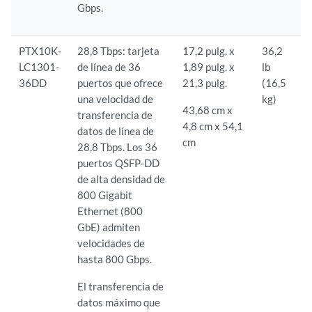
Gbps.
PTX10K-
28,8 Tbps: tarjeta
17,2 pulg. x
36,2
LC1301-
de línea de 36
1,89 pulg. x
lb
36DD
puertos que ofrece
21,3 pulg.
(16,5
una velocidad de
kg)
43,68 cm x
transferencia de
4,8 cm x 54,1
datos de línea de
cm
28,8 Tbps. Los 36
puertos QSFP-DD
de alta densidad de
800 Gigabit
Ethernet (800
GbE) admiten
velocidades de
hasta 800 Gbps.
El transferencia de
datos máximo que