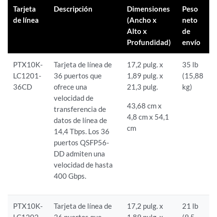
Tarjeta
Descripción
Dimensiones
Peso
de línea
(Ancho x
neto
Alto x
de
Profundidad)
envío
PTX10K-
Tarjeta de línea de
17,2 pulg. x
35 lb
LC1201-
36 puertos que
1,89 pulg. x
(15,88
36CD
ofrece una
21,3 pulg.
kg)
velocidad de
43,68 cm x
transferencia de
4,8 cm x 54,1
datos de línea de
cm
14,4 Tbps. Los 36
puertos QSFP56-
DD admiten una
velocidad de hasta
400 Gbps.
PTX10K-
Tarjeta de línea de
17,2 pulg. x
21 lb