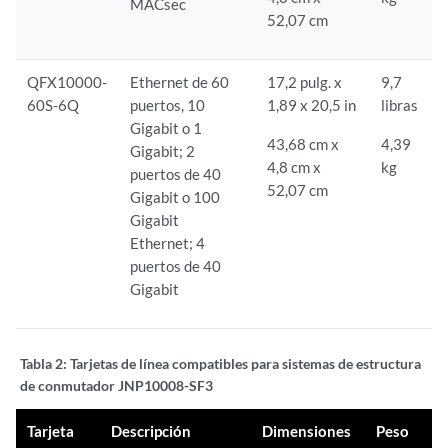
MACsec
52,07 cm
QFX10000-
Ethernet de 60
17,2 pulg. x
9,7
60S-6Q
puertos, 10
1,89 x 20,5 in
libras
Gigabit o 1
43,68 cm x
4,39
Gigabit; 2
4,8 cm x
kg
puertos de 40
52,07 cm
Gigabit o 100
Gigabit
Ethernet; 4
puertos de 40
Gigabit
Tabla 2:
Tarjetas de línea compatibles para sistemas de estructura
de conmutador JNP10008-SF3
Tarjeta
Descripción
Dimensiones
Peso