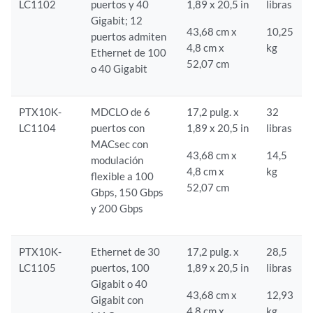
LC1102
puertos y 40
1,89 x 20,5 in
libras
Gigabit; 12
43,68 cm x
10,25
puertos admiten
4,8 cm x
kg
Ethernet de 100
52,07 cm
o 40 Gigabit
PTX10K-
MDCLO de 6
17,2 pulg. x
32
LC1104
puertos con
1,89 x 20,5 in
libras
MACsec con
43,68 cm x
14,5
modulación
4,8 cm x
kg
flexible a 100
52,07 cm
Gbps, 150 Gbps
y 200 Gbps
PTX10K-
Ethernet de 30
17,2 pulg. x
28,5
LC1105
puertos, 100
1,89 x 20,5 in
libras
Gigabit o 40
43,68 cm x
12,93
Gigabit con
4,8 cm x
kg