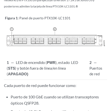
Networks y el PTX10016 que ejecutan la versión 17.2R1 de Junos OS y
posteriores admiten la tarjeta de línea PTX10K-LC1101.®
Figura 1:
Panel de puerto PTX10K-LC1101
1
—
LED de encendido (
PWR
), estado: LED
2
—
(
STS
) y botón fuera de línea/en línea
Puertos
(
APAGADO)
de red
Cada puerto de red puede funcionar como:
Puerto de 100 GbE cuando se utilizan transceptores
ópticos QSFP28.