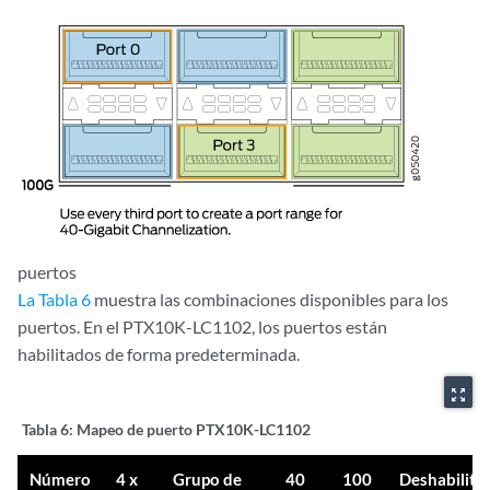
puertos
La Tabla 6
muestra las combinaciones disponibles para los
puertos. En el PTX10K-LC1102, los puertos están
habilitados de forma predeterminada.
zoom_out_map
Tabla 6:
Mapeo de puerto PTX10K-LC1102
Número
4 x
Grupo de
40
100
Deshabilita