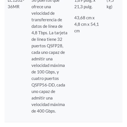
LC1202-
36 puertos que
1,89 pulg. x
(9,5
36MR
ofrece una
21,3 pulg.
kg)
velocidad de
43,68 cm x
transferencia de
4,8 cm x 54,1
datos de línea de
cm
4,8 Tbps. La tarjeta
de línea tiene 32
puertos QSFP28,
cada uno capaz de
admitir una
velocidad máxima
de 100 Gbps, y
cuatro puertos
QSFP56-DD, cada
uno capaz de
admitir una
velocidad máxima
de 400 Gbps.