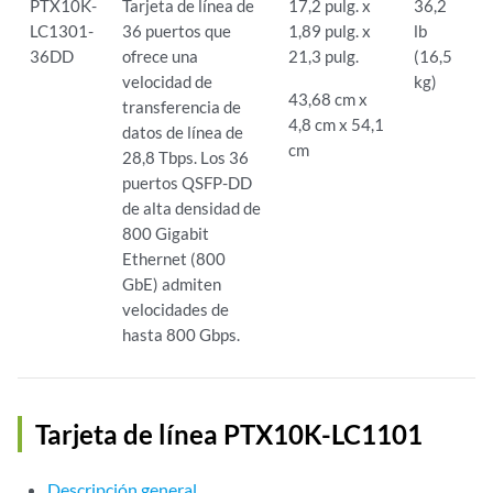
PTX10K-
Tarjeta de línea de
17,2 pulg. x
36,2
LC1301-
36 puertos que
1,89 pulg. x
lb
36DD
ofrece una
21,3 pulg.
(16,5
velocidad de
kg)
43,68 cm x
transferencia de
4,8 cm x 54,1
datos de línea de
cm
28,8 Tbps. Los 36
puertos QSFP-DD
de alta densidad de
800 Gigabit
Ethernet (800
GbE) admiten
velocidades de
hasta 800 Gbps.
Tarjeta de línea PTX10K-LC1101
Descripción general