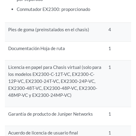
Conmutador EX2300: proporcionado
Pies de goma (preinstalados en el chasis)
4
Documentación Hoja de ruta
1
Licencia en papel para Chasis virtual (solo para
1
los modelos EX2300-C-12T-VC, EX2300-C-
12P-VC, EX2300-24T-VC, EX2300-24P-VC,
EX2300-48T-VC, EX2300-48P-VC, EX2300-
48MP-VC y EX2300-24MP-VC)
Garantía de producto de Juniper Networks
1
Acuerdo de licencia de usuario final
1