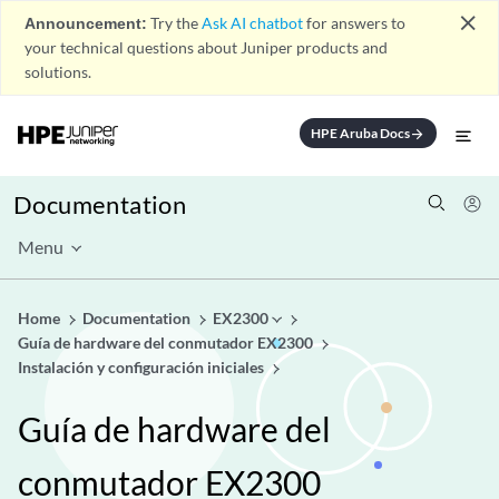
close
Announcement:
Try the
Ask AI chatbot
for answers to
your technical questions about Juniper products and
solutions.
HPE Aruba Docs
arrow_forward
Documentation
Menu
Home
Documentation
EX2300
Guía de hardware del conmutador EX2300
Instalación y configuración iniciales
Guía de hardware del
conmutador EX2300