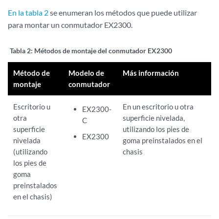
En la tabla 2
se enumeran los métodos que puede utilizar
para montar un conmutador EX2300.
Tabla 2:
Métodos de montaje del conmutador EX2300
Método de
Modelo de
Más información
montaje
conmutador
Escritorio u
En un escritorio u otra
EX2300-
otra
superficie nivelada,
C
superficie
utilizando los pies de
EX2300
nivelada
goma preinstalados en el
(utilizando
chasis
los pies de
goma
preinstalados
en el chasis)