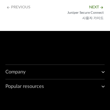
PREVIOUS
NEXT
arrow_backward
arrow_forward
Juniper Secure Connect
사용자 가이드
Company
Popular resources