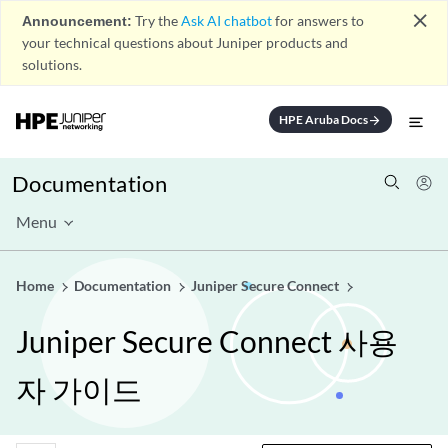
close
Announcement:
Try the
Ask AI chatbot
for answers to
your technical questions about Juniper products and
solutions.
HPE Aruba Docs
arrow_forward
Documentation
Menu
Home
Documentation
Juniper Secure Connect
Juniper Secure Connect 사용
자 가이드