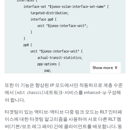
    interfaces {

                }

        interface-set "$junos-svlan-interface-set-name" {

            }

            targeted-distribution;    

        }

            interface pp0 {

    }

                unit "$junos-interface-unit";

}
            }                           

        }

        pp0 {

            unit "$junos-interface-unit" {

                actual-transit-statistics;

                ppp-options {

Show
more
                    pap;

                }

                pppoe-options {

또한 이 기능은 향상된 IP 모드에서만 작동하므로 계층 수준
                    underlying-interface "$junos-underlying-interface"
에서
네트워크-서비스를
구성해
[edit chassis]
enhanced-ip
                    server;

야 합니다.
                }

                targeted-distribution;

타겟팅이 있는 액티브-액티브 다중 링크 모드는 RLT 인터페
                keepalives interval 30;

이스에 대한 타겟팅 알고리즘을 사용하여 서로 다른 RLT 멤
                family inet {

버(기본/보조 레그 페어) 간에 클라이언트를 배포합니다. 동
                    unnumbered-address "$junos-loopback-interface";
