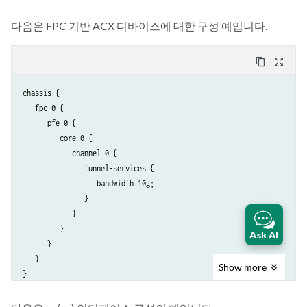
다음은 FPC 기반 ACX 디바이스에 대한 구성 예입니다.
content_copy
zoom_out_map
chassis {

   fpc 0 {

      pfe 0 {

         core 0 {

            channel 0 {

               tunnel-services {

                  bandwidth 10g;

               }

            }

         }

Ask AI
      }

   }

Show
more
}