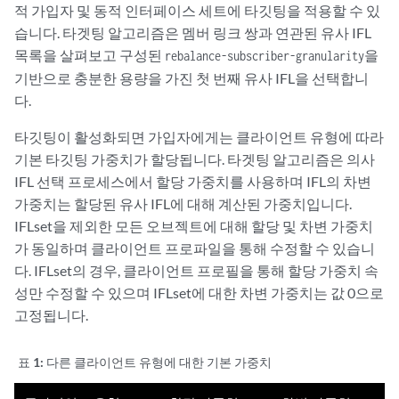
적 가입자 및 동적 인터페이스 세트에 타깃팅을 적용할 수 있
                }

습니다. 타겟팅 알고리즘은 멤버 링크 쌍과 연관된 유사 IFL
            }

        }

목록을 살펴보고 구성된
을
rebalance-subscriber-granularity
    }

기반으로 충분한 용량을 가진 첫 번째 유사 IFL을 선택합니
다.
타깃팅이 활성화되면 가입자에게는 클라이언트 유형에 따라
기본 타깃팅 가중치가 할당됩니다. 타겟팅 알고리즘은 의사
IFL 선택 프로세스에서 할당 가중치를 사용하며 IFL의 차변
가중치는 할당된 유사 IFL에 대해 계산된 가중치입니다.
IFLset을 제외한 모든 오브젝트에 대해 할당 및 차변 가중치
가 동일하며 클라이언트 프로파일을 통해 수정할 수 있습니
다. IFLset의 경우, 클라이언트 프로필을 통해 할당 가중치 속
성만 수정할 수 있으며 IFLset에 대한 차변 가중치는 값 0으로
고정됩니다.
표 1:
다른 클라이언트 유형에 대한 기본 가중치