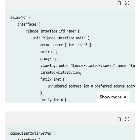
content_copy
zoom_out_map
dvlanProf {

    interfaces {

        "$junos-interface-ifd-name" {

            unit "$junos-interface-unit" {

                demux-source [ inet inet6 ];

                no-traps;

                proxy-arp;

                vlan-tags outer "$junos-stacked-vlan-id" inner "$junos
                targeted-distribution;

                family inet {

                    unnumbered-address lo0.0 preferred-source-address 
                }

Show
more
                family inet6 {

                    unnumbered-address lo0.0 preferred-source-address 
                }

content_copy
zoom_out_map
                family pppoe {

                    duplicate-protection;

pppoeClientSvlanSetVar {

                    dynamic-profile pppoeClientSvlanSetVar;
