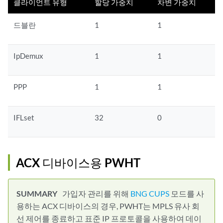
클라이언트 유형
할당 가중치
차변 가중치
드블란
1
1
IpDemux
1
1
PPP
1
1
IFLset
32
0
ACX 디바이스용 PWHT
가입자 관리를 위해
BNG CUPS
모드를 사
용하는 ACX 디바이스의 경우, PWHT는 MPLS 유사 회
선 제어를 종료하고 표준 IP 프로토콜을 사용하여 데이