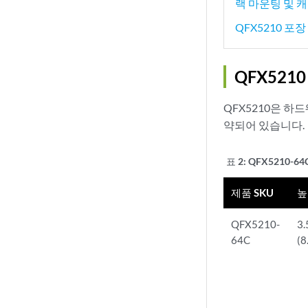
랙 마운팅 및 
QFX5210 포
QFX521
QFX5210은 하
약되어 있습니다.
표 2:
QFX5210-6
제품 SKU
높
QFX5210-
3
64C
(8