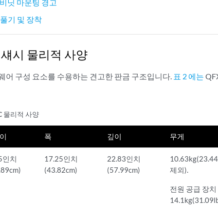
캐비닛 마운팅 경고
장 풀기 및 장착
0 섀시 물리적 사양
드웨어 구성 요소를 수용하는 견고한 판금 구조입니다.
표 2 에는
QF
4C 물리적 사양
이
폭
깊이
무게
.5인치
17.25인치
22.83인치
10.63kg(23.
.89cm)
(43.82cm)
(57.99cm)
제외).
전원 공급 장치
14.1kg(31.09lb