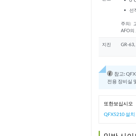
0°
선적
주의:
AFO의
지진
GR-6
참고:
QFX
전용 장비실 
또한보십시오
QFX5210 설
일반 사이