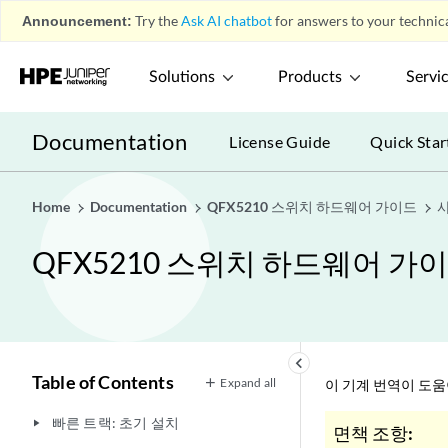
Announcement:
Try the
Ask AI chatbot
for answers to your technica
Solutions
Products
Servi
Documentation
License Guide
Quick Star
Home
Documentation
QFX5210 스위치 하드웨어 가이드
사
QFX5210 스위치 하드웨어 가
keyboard_arrow_left
Table of Contents
Expand all
이 기계 번역이 도
빠른 트랙: 초기 설치
play_arrow
면책 조항: