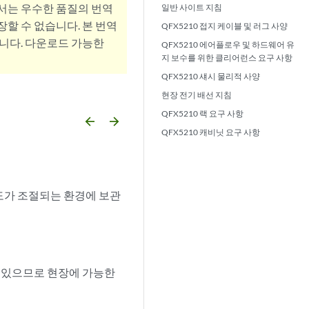
서는 우수한 품질의 번역
일반 사이트 지침
할 수 없습니다. 본 번역
QFX5210 접지 케이블 및 러그 사양
니다. 다운로드 가능한
QFX5210 에어플로우 및 하드웨어 유
지 보수를 위한 클리어런스 요구 사항
QFX5210 섀시 물리적 사양
현장 전기 배선 지침
QFX5210 랙 요구 사항
arrow_backward
arrow_forward
QFX5210 캐비닛 요구 사항
도가 조절되는 환경에 보관
 있으므로 현장에 가능한