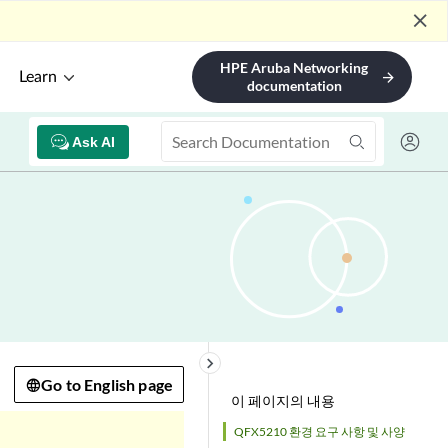
close
HPE Aruba Networking
Learn
arrow_forward
documentation
Ask AI
keyboard_arrow_right
Go to English page
이 페이지의 내용
QFX5210 환경 요구 사항 및 사양