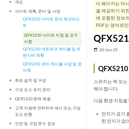
개요
play_arrow
이 페이지는 타
을 제공하기 위한
사이트 계획, 준비 및 사양
play_arrow
에 포함된 정보의
QFX5210 사이트 준비 체크리스
PDF는 영어로만
트
QFX5210 사이트 지침 및 요구
QFX52
사항
QFX5210 네트워크 케이블 및 트
20-Jun-25
date_range
랜시버 계획
QFX5210 관리 케이블 사양 및 핀
QFX521
아웃
최초 설치 및 구성
play_arrow
스위치는 랙 또는
해야 합니다.
구성 요소 유지 관리
play_arrow
QFX5210 문제 해결
play_arrow
다음 환경 지침을
고객 지원에 연락하여 섀시 또는 구성
play_arrow
먼지가 공기 
요소 반환
한 먼지가 없
안전 및 규정 준수 정보
play_arrow