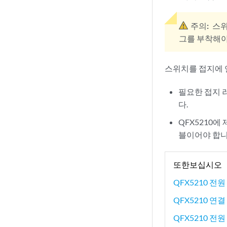
주의:
스위
그를 부착해야
스위치를 접지에 
필요한 접지 러
다.
QFX5210에
블이어야 합니
또한보십시오
QFX5210 전
QFX5210 연결
QFX5210 전