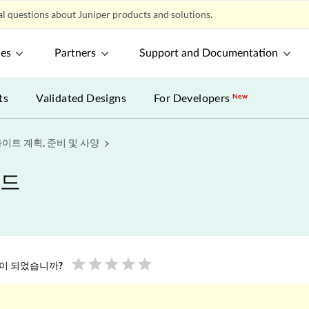
l questions about Juniper products and solutions.
ces
Partners
Support and Documentation
ts
Validated Designs
For Developers
New
이트 계획, 준비 및 사양
이드
star
star
star
star
star
움이 되었습니까?