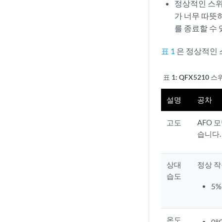
정상적인 스위
가 너무 따뜻
를 종료할 수
표 1
은 정상적인 
표 1:
QFX5210 
설명
공차
고도
AFO 
습니다.
상대
정상 작
습도
5
온도