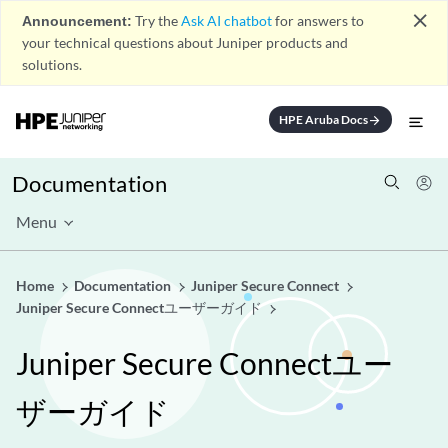
close
Announcement:
Try the
Ask AI chatbot
for answers to
your technical questions about Juniper products and
solutions.
HPE Aruba Docs
arrow_forward
Documentation
Menu
Home
Documentation
Juniper Secure Connect
Juniper Secure Connectユーザーガイド
Juniper Secure Connectユー
ザーガイド