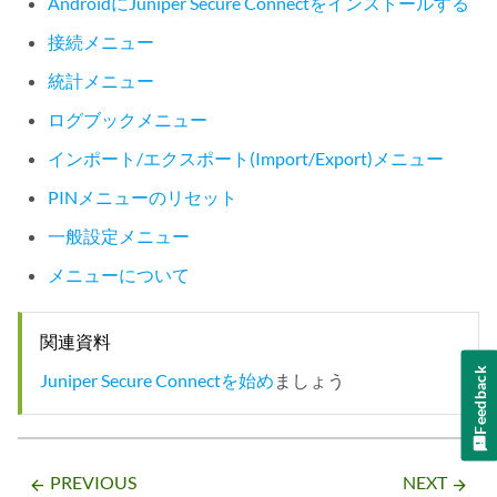
AndroidにJuniper Secure Connectをインストールする
接続メニュー
統計メニュー
ログブックメニュー
インポート/エクスポート(Import/Export)メニュー
PINメニューのリセット
一般設定メニュー
メニューについて
関連資料
Feedback
Juniper Secure Connectを始め
ましょう
PREVIOUS
NEXT
arrow_backward
arrow_forward