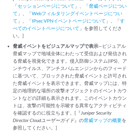
「
セッションページについて
」、「
脅威ページについ
て
」、「
Webフィルタリングイベントページについ
て
」、「
IPsec VPNイベントページについて
」、「
す
べてのイベントページについて
」を参照してくださ
い。]
脅威イベントをビジュアルマップで表示
—ビジュアル
脅威マップで地域全体にわたって受信および発信され
る脅威を視覚化できます。侵入防御システム(IPS)、ア
ンチウイルス、アンチスパムエンジンからのフィード
に基づいて、ブロックされた脅威イベントと許可され
た脅威イベントを表示できます。脅威マップには、特
定の地理的な場所の攻撃オブジェクトのイベントカウ
ントなどの詳細も表示されます。このイベントカウン
トは、攻撃の可能性を示唆する異常なアクティビティ
を確認するのに役立ちます。[『
Juniper Security
Director Cloud
ユーザーガイド
』の
脅威マップの概要
を
参照してください。]