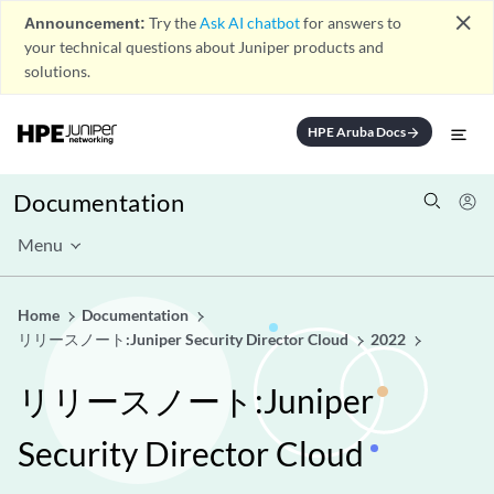
close
Announcement:
Try the
Ask AI chatbot
for answers to
your technical questions about Juniper products and
solutions.
HPE Aruba Docs
arrow_forward
Documentation
Menu
Home
Documentation
リリースノート:Juniper Security Director Cloud
2022
リリースノート:Juniper
Security Director Cloud