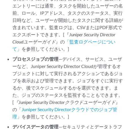
エントリーには通常、タスクを開始したユーザーの名
前、ロール、IPアドレス、タスクのステータス、実行
日時など、ユーザーが開始したタスクに関する詳細が
含まれています。監査ログは、CSVまたはPDF形式で
エクスポートできます。[『
Juniper Security Director
Cloud
ユーザーガイド
』の
「監査ログページについ
て
」を参照してください。]
プロセスジョブの管理
—デバイス、サービス、ユーザ
ーなど、
Juniper Security Director Cloud
が管理するオ
ブジェクトに対して実行されるアクションであるジョ
ブを表示および管理できます。ジョブをすぐに実行す
るか、後でスケジュールするかを選択できます。ま
た、ジョブのステータスを監視することもできます。
[
『Juniper Security Directorクラウド
ユーザーガイド
』
の「
Juniper Security Directorクラウドでのジョブ管
理
」を参照してください。]
デバイスデータの管理
—セキュリティとデータトラフ