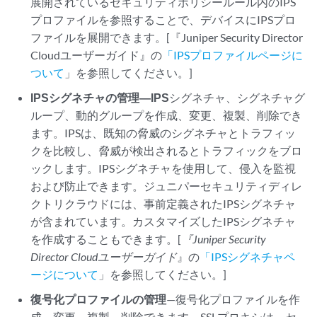
展開されているセキュリティポリシールール内のIPS
プロファイルを参照することで、デバイスにIPSプロ
ファイルを展開できます。[
『Juniper Security Director
Cloud
ユーザーガイド』の
「IPSプロファイルページに
ついて
」を参照してください。]
IPSシグネチャの管理—IPS
シグネチャ、シグネチャグ
ループ、動的グループを作成、変更、複製、削除でき
ます。IPSは、既知の脅威のシグネチャとトラフィッ
クを比較し、脅威が検出されるとトラフィックをブロ
ックします。IPSシグネチャを使用して、侵入を監視
および防止できます。ジュニパーセキュリティディレ
クトリクラウドには、事前定義されたIPSシグネチャ
が含まれています。カスタマイズしたIPSシグネチャ
を作成することもできます。[
『Juniper Security
Director Cloud
ユーザーガイド
』の
「IPSシグネチャペ
ージについて
」を参照してください。]
復号化プロファイルの管理
—復号化プロファイルを作
成、変更、複製、削除できます。SSLプロキシは、セ