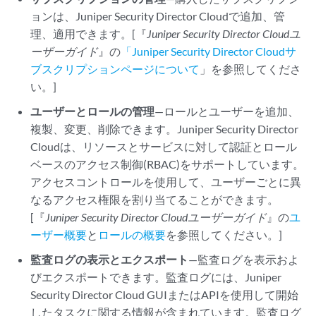
ョンは、
Juniper Security Director Cloud
で追加、管
理、適用できます。[『
Juniper Security Director Cloud
ユ
ーザーガイド
』の
「Juniper Security Director Cloudサ
ブスクリプションページについて
」を参照してくださ
い。]
ユーザーとロールの管理
—ロールとユーザーを追加、
複製、変更、削除できます。
Juniper Security Director
Cloud
は、リソースとサービスに対して認証とロール
ベースのアクセス制御(RBAC)をサポートしています。
アクセスコントロールを使用して、ユーザーごとに異
なるアクセス権限を割り当てることができます。
[『
Juniper Security Director Cloud
ユーザーガイド
』の
ユ
ーザー概要
と
ロールの概要
を参照してください。]
監査ログの表示とエクスポート
—監査ログを表示およ
びエクスポートできます。監査ログには、
Juniper
Security Director Cloud
GUIまたはAPIを使用して開始
したタスクに関する情報が含まれています。監査ログ