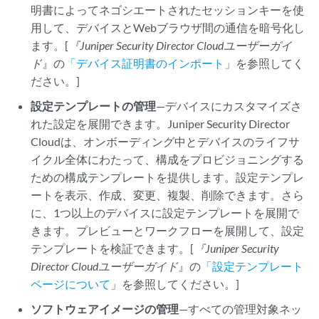
明書によってネゴシエートされたセッションキーを使
用して、デバイスとWebブラウザ間の通信を暗号化し
ます。[
『Juniper Security Director Cloud
ユーザーガイ
ド
』の
「デバイス証明書のインポート
」を参照してく
ださい。]
設定テンプレートの管理
—デバイスにカスタマイズさ
れた設定を展開できます。
Juniper Security Director
Cloud
は、オンボーディング中とデバイスのライフサ
イクル全体にわたって、構成をプロビジョニングする
ための構成テンプレートを提供します。設定テンプレ
ートを表示、作成、変更、複製、削除できます。さら
に、1つ以上のデバイスに設定テンプレートを展開で
きます。プレビューとワークフローを展開して、設定
テンプレートを検証できます。[
『Juniper Security
Director Cloud
ユーザーガイド
』の
「設定テンプレート
ページについて
」を参照してください。]
ソフトウェアイメージの管理
—すべての管理対象ネッ