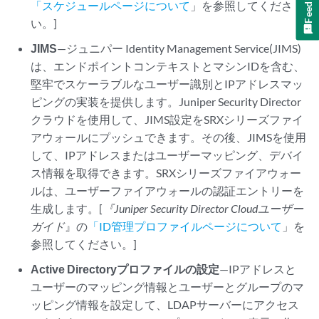
Feedback
「スケジュールページについて
」を参照してくださ
い。]
JIMS
—ジュニパー Identity Management Service(JIMS)
は、エンドポイントコンテキストとマシンIDを含む、
堅牢でスケーラブルなユーザー識別とIPアドレスマッ
ピングの実装を提供します。
Juniper Security Director
クラウド
を使用して、JIMS設定をSRXシリーズファイ
アウォールにプッシュできます。その後、JIMSを使用
して、IPアドレスまたはユーザーマッピング、デバイ
ス情報を取得できます。SRXシリーズファイアウォー
ルは、ユーザーファイアウォールの認証エントリーを
生成します。[
『Juniper Security Director Cloud
ユーザー
ガイド
』の
「ID管理プロファイルページについて
」を
参照してください。]
Active Directoryプロファイルの設定
—IPアドレスと
ユーザーのマッピング情報とユーザーとグループのマ
ッピング情報を設定して、LDAPサーバーにアクセス